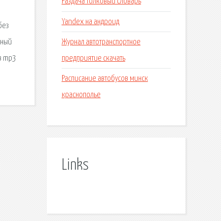
Раздача толковый словарь
Yandex на андроид
без
Журнал автотранспортное
ьный
предприятие скачать
 в mp3
Расписание автобусов минск
краснополье
Links