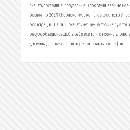
скачать последние, популярные и прослушиваемые новые
бесплатно 2015 Сборники музыки на letitsound.ru У н
регистрации. Найти и скачать музыку на Музыка.ру в тр
ресурс объединивший в себе все то что можно вложить в
доступны для скачивания через мобильный телефон.