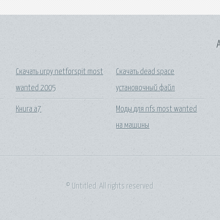
A
Скачать игру netforspit most
Скачать dead space
wanted 2005
установочный файл
Книга а7
Моды для nfs most wanted
на машины
© Untitled. All rights reserved.