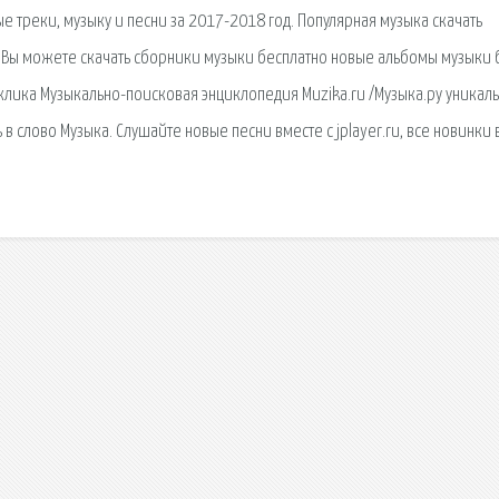
 треки, музыку и песни за 2017-2018 год. Популярная музыка скачать
ас Вы можете скачать сборники музыки бесплатно новые альбомы музыки 
и клика Музыкально-поисковая энциклопедия Muzika.ru /Музыка.ру уникал
 слово Музыка. Слушайте новые песни вместе с jplayer.ru, все новинки