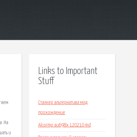
Links to Important
Stuff
агаем
Сталкер альтернатива мод
прохождение
а. На
Alcormp au698x 120210 md
шать и