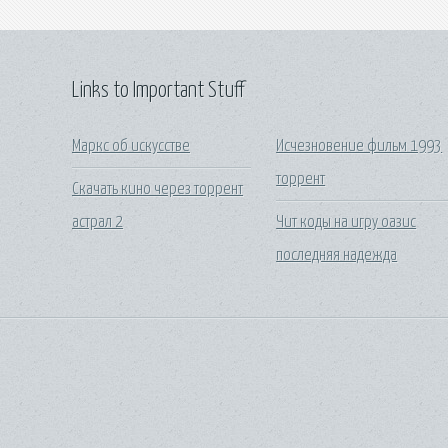
Links to Important Stuff
Маркс об искусстве
Исчезновение фильм 1993
торрент
Скачать кино через торрент
астрал 2
Чит коды на игру оазис
последняя надежда