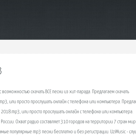
3
с возможностью скачать ВСЕ песни из хит-парада. Предлагаем скачать
в mp3, или просто прослушать онлайн с телефона или компьютера. Предл
рь 2018.mp3, или просто прослушать онлайн с телефона или компьютера.
России. Охват радио составляет 310 городов на территории 7 стран мир
амые популярные mp3 песни бесплатно и без регистрации. UziMusic - слу