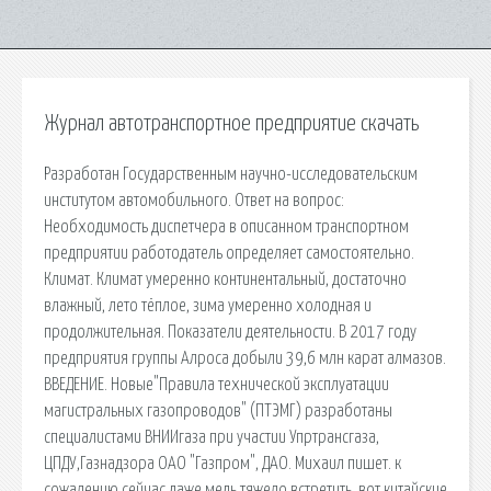
Журнал автотранспортное предприятие скачать
Разработан Государственным научно-исследовательским
институтом автомобильного. Ответ на вопрос:
Необходимость диспетчера в описанном транспортном
предприятии работодатель определяет самостоятельно.
Климат. Климат умеренно континентальный, достаточно
влажный, лето тёплое, зима умеренно холодная и
продолжительная. Показатели деятельности. В 2017 году
предприятия группы Алроса добыли 39,6 млн карат алмазов.
ВВЕДЕНИЕ. Новые"Правила технической эксплуатации
магистральных газопроводов" (ПТЭМГ) разработаны
специалистами ВНИИгаза при участии Упртрансгаза,
ЦПДУ,Газнадзора ОАО "Газпром", ДАО. Михаил пишет. к
сожалению сейчас даже медь тяжело встретить, вот китайские