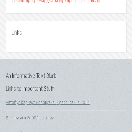
Скачать программу для разорхировки файлов zip
Links
An Informative Text Blurb
Links to Important Stuff
Автобус барнаул новокузнецк расписание 2014
Ресанта асн 2000 1 ц схема