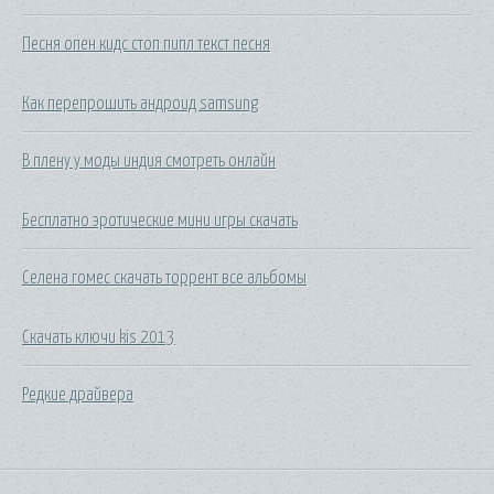
Песня опен кидс стоп пипл текст песня
Как перепрошить андроид samsung
В плену у моды индия смотреть онлайн
Бесплатно эротические мини игры скачать
Селена гомес скачать торрент все альбомы
Скачать ключи kis 2013
Редкие драйвера