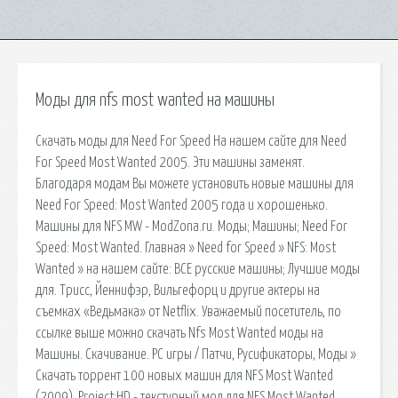
Моды для nfs most wanted на машины
Скачать моды для Need For Speed На нашем сайте для Need
For Speed Most Wanted 2005. Эти машины заменят.
Благодаря модам Вы можете установить новые машины для
Need For Speed: Most Wanted 2005 года и хорошенько.
Машины для NFS MW - ModZona.ru. Моды; Машины; Need For
Speed: Most Wanted. Главная » Need for Speed » NFS: Most
Wanted » на нашем сайте: ВСЕ русские машины; Лучшие моды
для. Трисс, Йеннифэр, Вильгефорц и другие актеры на
съемках «Ведьмака» от Netflix. Уважаемый посетитель, по
ссылке выше можно скачать Nfs Most Wanted моды на
Машины. Скачивание. PC игры / Патчи, Русификаторы, Моды »
Скачать торрент 100 новых машин для NFS Most Wanted
(2009). Project:HD - текстурный мод для NFS Most Wanted.