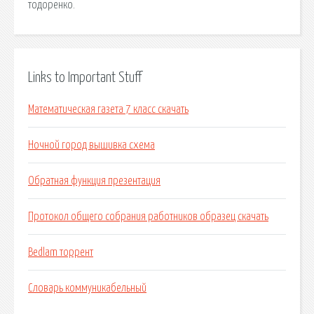
тодоренко.
Links to Important Stuff
Математическая газета 7 класс скачать
Ночной город вышивка схема
Обратная функция презентация
Протокол общего собрания работников образец скачать
Bedlam торрент
Словарь коммуникабельный