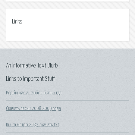
Links
An Informative Text Blurb
Links to Important Stuff
Вербицкая английский язык гдз
Скачать песни 2008 2009 года
Книга метро 2033 скачать txt