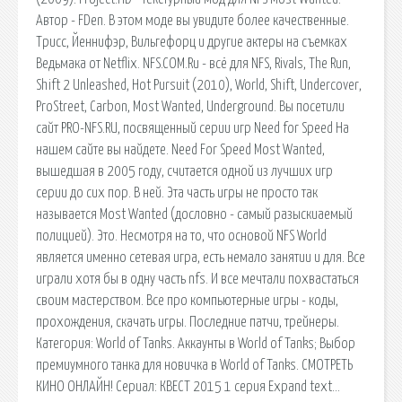
Автор - FDen. В этом моде вы увидите более качественные.
Трисс, Йеннифэр, Вильгефорц и другие актеры на съемках
Ведьмака от Netflix. NFS.COM.Ru - всё для NFS, Rivals, The Run,
Shift 2 Unleashed, Hot Pursuit (2010), World, Shift, Undercover,
ProStreet, Carbon, Most Wanted, Underground. Вы посетили
сайт PRO-NFS.RU, посвященный серии игр Need for Speed На
нашем сайте вы найдете. Need For Speed Most Wanted,
вышедшая в 2005 году, считается одной из лучших игр
серии до сих пор. В ней. Эта часть игры не просто так
называется Most Wanted (дословно - самый разыскиаемый
полицией). Это. Несмотря на то, что основой NFS World
является именно сетевая игра, есть немало занятии и для. Все
играли хотя бы в одну часть nfs. И все мечтали похвастаться
своим мастерством. Все про компьютерные игры - коды,
прохождения, скачать игры. Последние патчи, трейнеры.
Категория: World of Tanks. Аккаунты в World of Tanks; Выбор
премиумного танка для новичка в World of Tanks. СМОТРЕТЬ
КИНО ОНЛАЙН! Сериал: КВЕСТ 2015 1 серия Expand text…