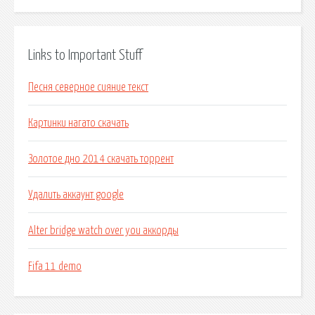
Links to Important Stuff
Песня северное сияние текст
Картинки нагато скачать
Золотое дно 2014 скачать торрент
Удалить аккаунт google
Alter bridge watch over you аккорды
Fifa 11 demo