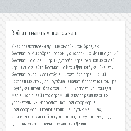
Война на машинах игры скачать
У нас представлены лучшие онлайн игры бродилки
бесплатно. Мы собрали огромную коллекцию. Лучшие 34126
бесплатные онлайн игры ждут тебя. Играйте в новые онлайн
игры или скачайте. Бесплатные Игры Для нетбука - Скачать
бесплатно игры Для нетбука и играть без ограничений.
Бесплатные Игры Для ноутбука - Скачать бесплатно игры Для
ноутбука и играть без ограничений. Бесплатные игры для
мальчиков онлайн это огромный каталог развивающих и
увлекательных. Игрофлот - все Трансформеры!
Трансформеры играют в гонки на крутых машинах,
соревнуются. Данный ресурс посвящен эмуляторам Денди.
Здесь вы можете: скачать эмуляторы Денди.