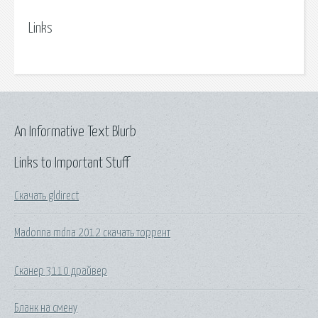
Links
An Informative Text Blurb
Links to Important Stuff
Скачать gldirect
Madonna mdna 2012 скачать торрент
Сканер 3110 драйвер
Бланк на смену