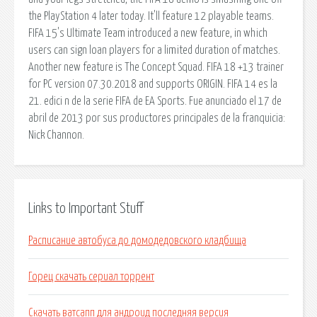
the PlayStation 4 later today. It'll feature 12 playable teams.
FIFA 15's Ultimate Team introduced a new feature, in which
users can sign loan players for a limited duration of matches.
Another new feature is The Concept Squad. FIFA 18 +13 trainer
for PC version 07.30.2018 and supports ORIGIN. FIFA 14 es la
21. edici n de la serie FIFA de EA Sports. Fue anunciado el 17 de
abril de 2013 por sus productores principales de la franquicia:
Nick Channon.
Links to Important Stuff
Расписание автобуса до домодедовского кладбища
Горец скачать сериал торрент
Скачать ватсапп для андроид последняя версия