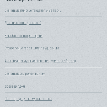
Скачать лезгинские танцевальные песни
Детские книги с доставкой
Как обновит торрент файл
Становление героя щита 7 аудиокнига
Акт списания музыкальных инструментов образец
Скачать песни роман винтаж
Драйвер лджи
Песня прадедушка музыка и текст