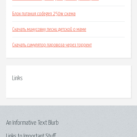
Блок питания codegen 250w схема
Скачать минусовку песни детской о маме
Скачать симулятор паровоза через торрент
Links
An Informative Text Blurb
Links to Important Stuff