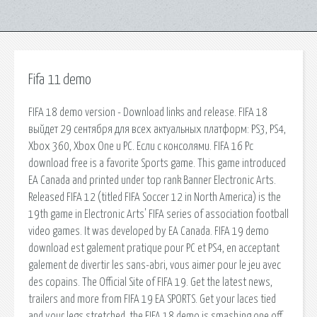
Fifa 11 demo
FIFA 18 demo version - Download links and release. FIFA 18
выйдет 29 сентября для всех актуальных платформ: PS3, PS4,
Xbox 360, Xbox One и PC. Если с консолями. FIFA 16 Pc
download free is a favorite Sports game. This game introduced
EA Canada and printed under top rank Banner Electronic Arts.
Released FIFA 12 (titled FIFA Soccer 12 in North America) is the
19th game in Electronic Arts' FIFA series of association football
video games. It was developed by EA Canada. FIFA 19 demo
download est galement pratique pour PC et PS4, en acceptant
galement de divertir les sans-abri, vous aimer pour le jeu avec
des copains. The Official Site of FIFA 19. Get the latest news,
trailers and more from FIFA 19 EA SPORTS. Get your laces tied
and your legs stretched, the FIFA 18 demo is smashing one off