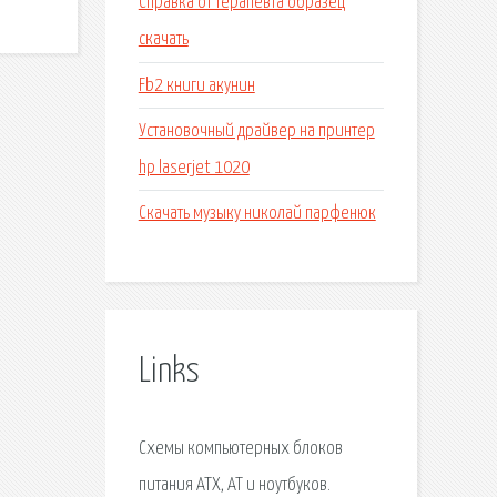
Справка от терапевта образец
скачать
Fb2 книги акунин
Установочный драйвер на принтер
hp laserjet 1020
Скачать музыку николай парфенюк
Links
Схемы компьютерных блоков
питания ATX, AT и ноутбуков.