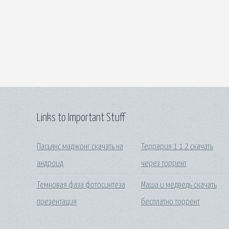
Links to Important Stuff
Пасьянс маджонг скачать на
Террария 1 1 2 скачать
андроид
через торрент
Темновая фаза фотосинтеза
Маша и медведь скачать
презентация
бесплатно торрент