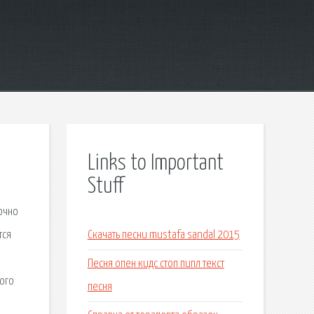
Links to Important
Stuff
очно
тся
Скачать песни mustafa sandal 2015
Песня опен кидс стоп пипл текст
ого
песня