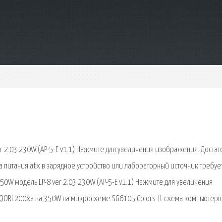
r 2.03 230W (AP-5-E v1.1) Нажмите для увеличения изображения. Достат
 питания atx в зарядное устройство или лабораторный источник требуе
50W модель LP-8 ver 2.03 230W (AP-5-E v1.1) Нажмите для увеличения
 QORI 200xa на 350W на микросхеме SG6105 Colors-It схема компьютерн