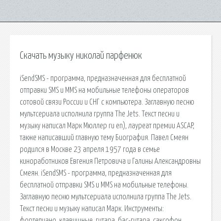
Скачать музыку николай парфенюк
iSendSMS - программа, предназначенная для бесплатной
отправки SMS и MMS на мобильные телефоны операторов
сотовой связи России и СНГ с компьютера. Заглавную песню
мультсериала исполнила группа The Jets. Текст песни и
музыку написал Марк Мюллер ru en), лауреат премии ASCAP,
также написавший главную тему Биография. Павел Смеян
родился в Москве 23 апреля 1957 года в семье
киноработников Евгения Петровича и Галины Александровны
Смеян. iSendSMS - программа, предназначенная для
бесплатной отправки SMS и MMS на мобильные телефоны.
Заглавную песню мультсериала исполнила группа The Jets.
Текст песни и музыку написал Марк. Инструменты:
фортепиано, клавишные, гитара, бас-гитара, саксофон,