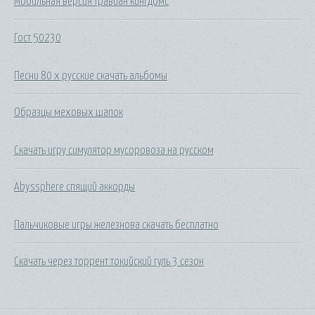
Мобильная версия травиан кингдомс
Гост 50230
Песни 80 х русские скачать альбомы
Образцы меховых шапок
Скачать игру симулятор мусоровоза на русском
Abyssphere спящий аккорды
Пальчиковые игры железнова скачать бесплатно
Скачать через торрент токийский гуль 3 сезон