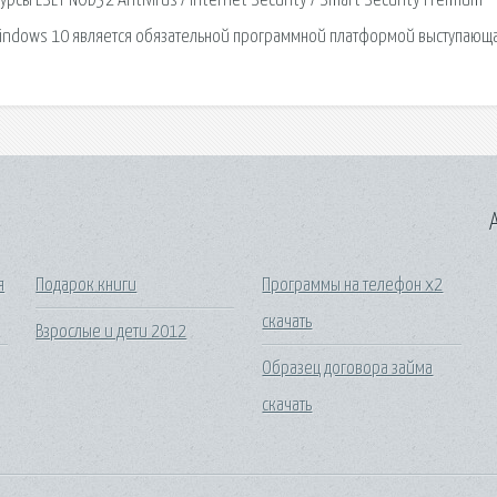
урсы ESET NOD32 Antivirus / Internet Security / Smart Security Premium
ля Windows 10 является обязательной программной платформой выступающа
A
я
Подарок книги
Программы на телефон х2
скачать
Взрослые и дети 2012
Образец договора займа
скачать