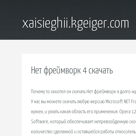
xaisieghii.kgeiger.com
Нет фреймворк 4 скачать
Почему то захотел он скачать Нет фреймворк.я долго жд
У нас вы можете скачать любую версию Microsoft NET F
нужен, и узнать какая область его применения. Opera 
Software, который обеспечивает непревзойденную ско
количество сделанной и оставшейся работы относитель