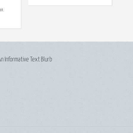
я.
n Informative Text Blurb