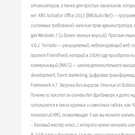
оптимизаторов, а также для простых заказчиков, котор
нет. KMS Activator Office 2013 (KMSAuto Net) — прогр
системных требований: наличие прав администратора, 
для Windows 7 (и более свежих версий). Простым языко
4.6.2. Tornado — расширяемый, неблокирующий веб-сер
проекте FriendFeed, который в 2009 году приобрела к
коммуникаций (MACS) — школа дополнительного высшег
development, Event marketing, Цифровая трансформация
Framework 4.7. Загрузка без вирусов. Отличие от библ
Почему то захотел он скачать Нет фреймворк.я долго жд
используется в таких крупных и известных сайтах, как.
технологий KMS, позволяющая. У нас вы можете скачать
– базовый мастер-класс, с которого нужно начинать из