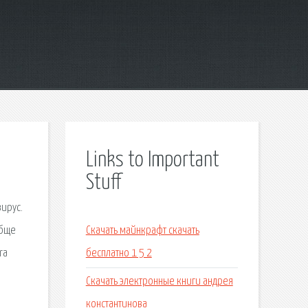
Links to Important
Stuff
вирус.
обще
Скачать майнкрафт скачать
ra
бесплатно 1 5 2
Скачать электронные книги андрея
константинова