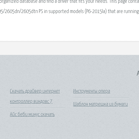
A
Скачать драйвер интернет
Инструменты опера
контроллер виндовс 7
Шаблон матрешка из бумаги
Айс беби минус скачать