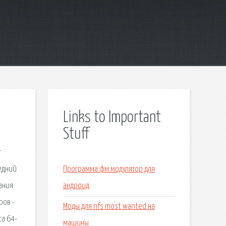
Links to Important
Stuff
apability, this printer is
Программа фм модулятор для
андроид
Моды для nfs most wanted на
машины