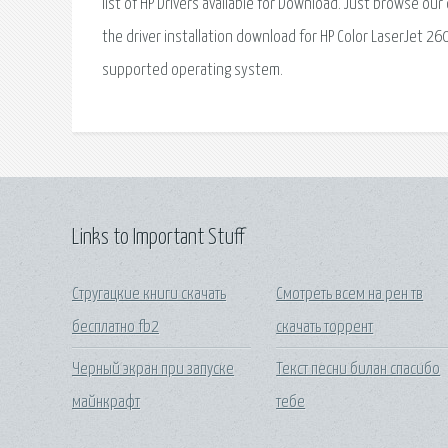
Links to Important Stuff
Стругацкие книги скачать
Смотреть всем на рен тв
бесплатно fb2
скачать торрент
Черный экран при запуске
Текст песни билан спасибо
майнкрафт
тебе