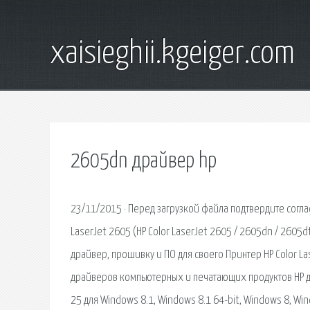
xaisieghii.kgeiger.com
2605dn драйвер hp
23/11/2015 · Перед загрузкой файла подтвердите согласие с лицензией производителя. Драйверы для принтеров серии HP Color LaserJet 2605 (HP Color LaserJet 2605 / 2605dn / 2605dtn) под Windows 10 — XP / 2016 — 2000 и Mac OS X 10.13 Загрузите последний драйвер, прошивку и ПО для своего Принтер HP Color LaserJet серии 2605.Это официальный веб-сайт HP для бесплатного скачивания драйверов компьютерных и печатающих продуктов HP для. Бесплатные драйверы для HP Color LaserJet 2605dn. Найдено драйверов - 25 для Windows 8.1, Windows 8.1 64-bit, Windows 8, Windows 8 64-bit, Windows 7, Windows 7 64-bit, Windows Vista, Windows Vista 64-bit, Windows XP, Windows XP 64-bit, Windows. Установите драйвер для HP Color LaserJet 2605/2605dn/2605dtn PS для Windows 10 x64 или скачайте программу для автоматической установки и обновления драйверов DriverPack Solution. Download the latest driver, firmware, and software for your HP Color LaserJet 2605dn Printer.This is HP's official website to download drivers free of cost for your HP Computing and Printing products for Windows and Mac operating system. 01/07/2017 · Драйвер для HP Color LaserJet 2605 Оригинальный драйвер принтера HP Color LaserJet 2605, предназначенный для и использования. Скачать бесплатно драйвер для принтера HP Color LaserJet 2605dn Размер файла: 76.42 Mb Поддерживаемые Операционные Системы: Windows XP 32 bit, Windows XP 64 bit, Windows Vista 32 bit, Windo. HP Color LaserJet 2605, 2605dn, 2605dtn. продуктов и услуг HP являются явные гарантии. Драйверы принтера для компьютеров Macintosh. Скачать бесплатно драйвер для принтера HP Color LaserJet 2605dn в каталоге системных файлов и утилит drivers.org.ru. Бесплатные драйверы для HP Color LaserJet 2605. Выберите из списка необходимый драйвер для загрузки. 24/11/2015 · Драйверы и прошивки для HP Color LaserJet 2605 для Windows 10 - XP/2016 - 2008 (32/64-bit) и Mac OS X 10.13 - 10.6 на русском языке. Download HP Color LaserJet 2605dn Driver Software for your Windows 10, 8, 7, Vista, XP and Mac OS. Windows 10 64-bit, Windows 10 32-bit, Windows 8.1 64-bit, Windows 8.1 32-bit, Windows 8 64-bit, Windows 8 32-bit, Windows 7 64-bit, Windows 7 32-bit, Windows Vista. Программное обеспечение для компьютеров Macintosh. HP Color LaserJet 2605dn Driver Download, Software, and Setup. This HP Color LaserJet 2605dn may seem a little pricey but begets specifications to support. HP Color LaserJet 2605dn. Узнать цены и подробные характеристики. Смотреть видео обзор, прочитать отзывы и обсудить на форуме. Плюсы, минусы и аналоги. Драйвера для принтера HP Color LaserJet 2605dn В комплект вошли: 1 - HP Universal Print Driver for Windows PCL6 x64 5.1.1.8232 2 - HP Universal Print Driver for Windows PostScript X64 5.1.1. Драйвер HP Color LaserJet 2605 Операционная система: Windows 2000, XP, 7, Vista. Установка происходит через окно о новом оборудовании. Using features in the Macintosh printer driver To clear jams from the duplex area (HP Color LaserJet 2605dn and 2605dtn models only). Скачать драйвера принтеров HP Color LaserJet 2605dn_2605dtn PCL 6 для Windows 7, XP, 10, 8 и 8.1 или установить программу для автоматического обновления драйверов DriverPack Solution. HP Color LaserJet 2605dn Driver & Software Download for Windows 10, 8, 7, Vista, XP and Mac OS. Software Driver for Windows 10, 8.1 and 8 (32-Bit & 64-Bit) - Download (15.9 MB) Software Driver for Windows 7 (32-Bit & 64-Bit) - Download (15.9 MB) Software Driver for Windows XP and Vista. Free drivers for HP Color LaserJet 2605dn. Found 25 files. Please select the driver to download. Additionally, you can choose Operating System to see the drivers that will be compatible Download HP Color LaserJet 2605dn driver and software for Microsoft Windows XP, Vista, 7, 8, 8.1, 10 32-bit - 64-bit Operating System. Скачать HP Color LaserJet 2605dn Firmware v.20120413 бесплатно. Скачать hp 2605dn драйвер. Скачать hp deskjet f 4180 драйвера. Скачать hp pavilion g7 1252er. Learn about HP printers, laptops, драйверы Форум Магазин запасных деталей Службу поддержки Бизнес Премиум Для игр Стандартные. HP Laserjet 2605dn Драйвер HP Color LaserJet 2605dn printer driver Downloads for Microsoft Windows 32-bit - 64-bit and Macintosh Operating System. Драйвер HP Color LaserJet 2605. ДРАЙВЕР для Windows. HP Color LaserJet 2605dn - printer - color - laser overview 