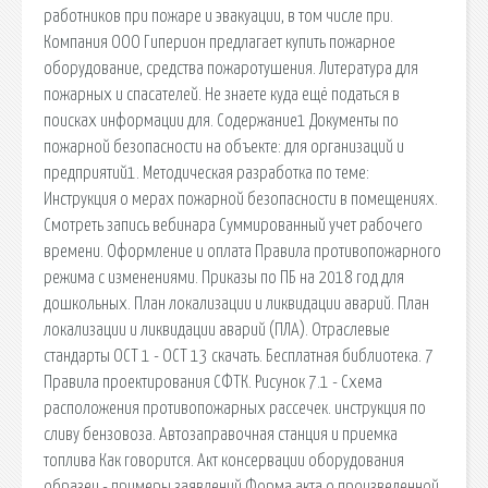
работников при пожаре и эвакуации, в том числе при.
Компания ООО Гиперион предлагает купить пожарное
оборудование, средства пожаротушения. Литература для
пожарных и спасателей. Не знаете куда ещё податься в
поисках информации для. Содержание1 Документы по
пожарной безопасности на объекте: для организаций и
предприятий1. Методическая разработка по теме:
Инструкция о мерах пожарной безопасности в помещениях.
Смотреть запись вебинара Суммированный учет рабочего
времени. Оформление и оплата Правила противопожарного
режима с изменениями. Приказы по ПБ на 2018 год для
дошкольных. План локализации и ликвидации аварий. План
локализации и ликвидации аварий (ПЛА). Отраслевые
стандарты ОСТ 1 - ОСТ 13 скачать. Бесплатная библиотека. 7
Правила проектирования СФТК. Рисунок 7.1 - Схема
расположения противопожарных рассечек. инструкция по
сливу бензовоза. Автозаправочная станция и приемка
топлива Как говорится. Акт консервации оборудования
образец - примеры заявлений Форма акта о произведенной.