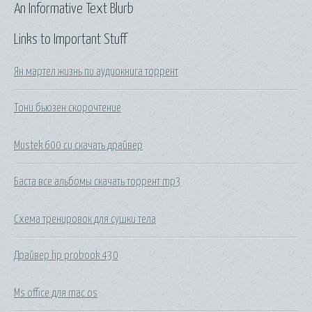
An Informative Text Blurb
Links to Important Stuff
Ян мартел жизнь пи аудиокнига торрент
Тони бьюзен скорочтение
Mustek 600 cu скачать драйвер
Баста все альбомы скачать торрент mp3
Схема тренировок для сушки тела
Драйвер hp probook 430
Ms office для mac os