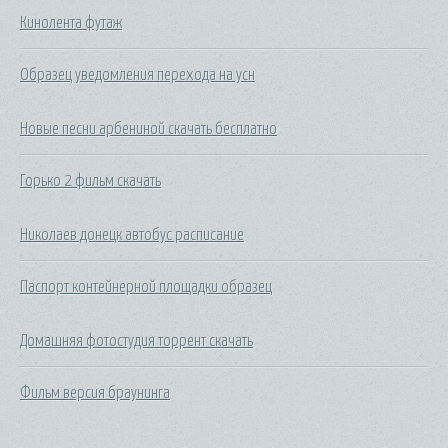
Кинолента футаж
Образец уведомления перехода на усн
Новые песни арбениной скачать бесплатно
Горько 2 фильм скачать
Николаев донецк автобус расписание
Паспорт контейнерной площадки образец
Домашняя фотостудия торрент скачать
Фильм версия браунинга