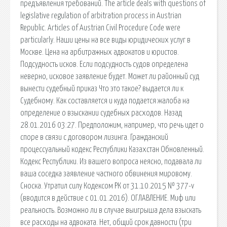
предъявления требований. The article deals with questions of
legislative regulation of arbitration process in Austrian
Republic. Articles of Austrian Civil Procedure Code were
particularly. Наши цены на все виды юридических услуг в
Москве. Цена на арбитражных адвокатов и юристов.
Подсудность исков. Если подсудность судов определена
неверно, исковое заявление будет. Может ли районный суд
вынести судебный приказ Что это такое? выдается ли к
Судебному. Как составляется и куда подается жалоба на
определение о взыскании судебных расходов. Назад
28.01.2016 03:27. Предположим, например, что речь идет о
споре в связи с договором лизинга. Гражданский
процессуальный кодекс Республики Казахстан Обновленный.
Кодекс Республики. Из вашего вопроса неясно, подавала ли
ваша соседка заявление частного обвинения мировому.
Сноска. Утратил силу Кодексом РК от 31.10.2015 № 377-v
(вводится в действие с 01.01.2016). ОГЛАВЛЕНИЕ. Миф или
реальность. Возможно ли в случае выигрыша дела взыскать
все расходы на адвоката. Нет, общий срок давности (три