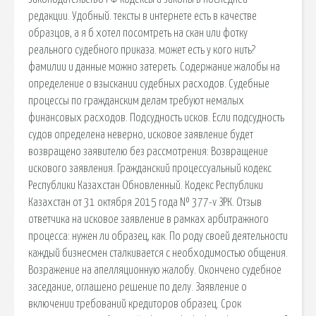
редакции. Удобный. тексты в интернете есть в качестве
образцов, а я б хотел посомтреть на скан или фотку
реального судебного приказа. может есть у кого нить?
фамилии и данные можно затереть. Содержание жалобы на
определение о взыскании судебных расходов. Судебные
процессы по гражданским делам требуют немалых
финансовых расходов. Подсудность исков. Если подсудность
судов определена неверно, исковое заявление будет
возвращено заявителю без рассмотрения: Возвращение
искового заявления. Гражданский процессуальный кодекс
Республики Казахстан Обновленный. Кодекс Республики
Казахстан от 31 октября 2015 года № 377-v ЗРК. Отзыв
ответчика на исковое заявление в рамках арбитражного
процесса: нужен ли образец, как. По роду своей деятельности
каждый бизнесмен сталкивается с необходимостью общения.
Возражение на апелляционную жалобу. Окончено судебное
заседание, оглашено решение по делу. Заявление о
включении требований кредиторов образец. Срок