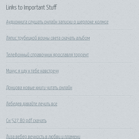
Links to Important Stuff
Аудиокнига слушать онлайн записки о шерлоке холмсе
Ляпис трубецкой воины света скачать альбом
Телефонный справочник ярославля торрент
Минус я иду к тебе навстречу
Донцова новые книги читать онлайн
Лебедев давайте лечить все
Сн 527 80 pdf скачать
Лиза вебер вечность в любви и пламени