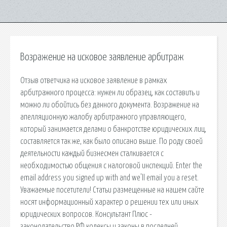
Возражение на исковое заявление арбитраж
Отзыв ответчика на исковое заявление в рамках
арбитражного процесса: нужен ли образец, как составить и
можно ли обойтись без данного документа. Возражение на
апелляционную жалобу арбитражного управляющего,
который занимается делами о банкротстве юридических лиц,
составляется так же, как было описано выше. По роду своей
деятельности каждый бизнесмен сталкивается с
необходимостью общения с налоговой инспекций. Enter the
email address you signed up with and we'll email you a reset.
Уважаемые посетители! Статьи размещенные на нашем сайте
носят информационный характер о решении тех или иных
юридических вопросов. Консультант Плюс -
законодательство РФ кодексы и законы в последней