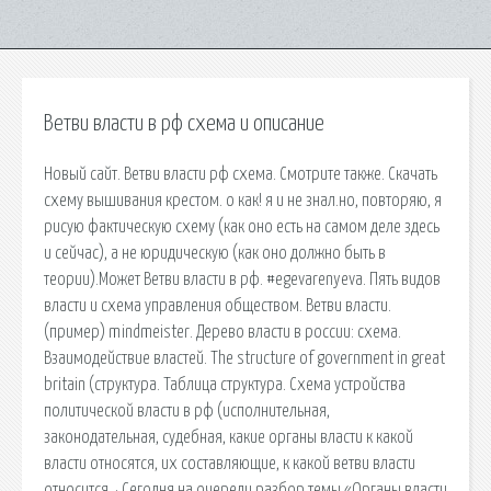
Ветви власти в рф схема и описание
Новый сайт. Ветви власти рф схема. Смотрите также. Скачать
схему вышивания крестом. о как! я и не знал.но, повторяю, я
рисую фактическую схему (как оно есть на самом деле здесь
и сейчас), а не юридическую (как оно должно быть в
теории).Может Ветви власти в рф. #egevarenyeva. Пять видов
власти и схема управления обществом. Ветви власти.
(пример) mindmeister. Дерево власти в россии: схема.
Взаимодействие властей. The structure of government in great
britain (структура. Таблица структура. Схема устройства
политической власти в рф (исполнительная,
законодательная, судебная, какие органы власти к какой
власти относятся, их составляющие, к какой ветви власти
относится. · Сегодня на очереди разбор темы «Органы власти