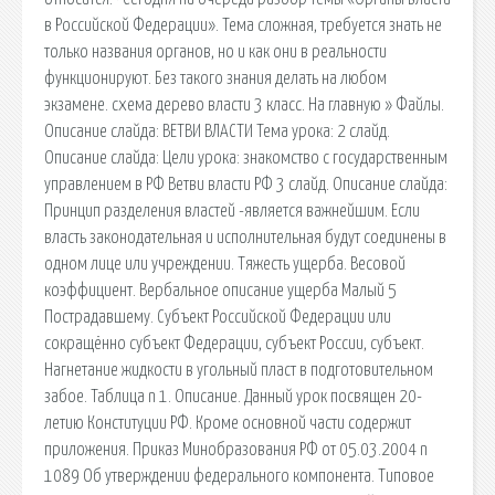
в Российской Федерации». Тема сложная, требуется знать не
только названия органов, но и как они в реальности
функционируют. Без такого знания делать на любом
экзамене. схема дерево власти 3 класс. На главную » Файлы.
Описание слайда: ВЕТВИ ВЛАСТИ Тема урока: 2 слайд.
Описание слайда: Цели урока: знакомство с государственным
управлением в РФ Ветви власти РФ 3 слайд. Описание слайда:
Принцип разделения властей -является важнейшим. Если
власть законодательная и исполнительная будут соединены в
одном лице или учреждении. Тяжесть ущерба. Весовой
коэффициент. Вербальное описание ущерба Малый 5
Пострадавшему. Субъект Российской Федерации или
сокращённо субъект Федерации, субъект России, субъект.
Нагнетание жидкости в угольный пласт в подготовительном
забое. Таблица n 1. Описание. Данный урок посвящен 20-
летию Конституции РФ. Кроме основной части содержит
приложения. Приказ Минобразования РФ от 05.03.2004 n
1089 Об утверждении федерального компонента. Типовое