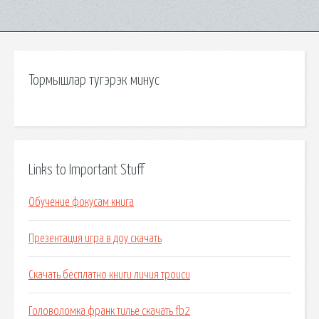
Тормышлар тугэрэк минус
Links to Important Stuff
Обучение фокусам книга
Презентация игра в доу скачать
Скачать бесплатно книги личия троиси
Головоломка франк тилье скачать fb2