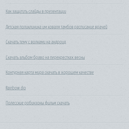
Как защитить слайды в презентации
Детская поликлиника им коваля тамбов расписание врачей
Скачать тему с волками на андроид
Скачать альбом браво на перекрестках весны
Контурная карта мира скачать в хорошем качестве
Rainbow dio
Полесские робинзоны фильм скачать