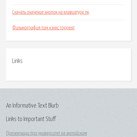
Скачать значение кнопок на клавиатуре пк
Фильмография том хэнкс торрент
Links
An Informative Text Blurb
Links to Important Stuff
Презентации про университет на английском