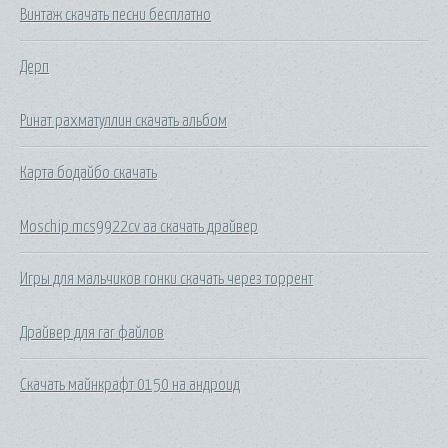
Винтаж скачать песни бесплатно
Дерп
Ринат рахматуллин скачать альбом
Карта бодайбо скачать
Moschip mcs9922cv aa скачать драйвер
Игры для мальчиков гонки скачать через торрент
Драйвер для rar файлов
Скачать майнкрафт 0150 на андроид