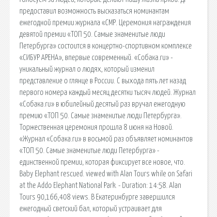
предоставил возможность высказаться номинантам
ежегодной премии журнала «СМР. Церемония награждения
девятой премии «ТОП 50. Самые знаменитые люди
Петербурга» состоится в концертно-спортивном комплексе
«СИБУР АРЕНА», впервые современный. «Собака.ru» -
уникальный журнал о людях, который изменил
представление о глянце в России. С выхода пять лет назад
первого номера каждый месяц десятки тысяч людей. Журнал
«Собака.ru» в юбилейный десятый раз вручал ежегодную
премию «ТОП 50. Самые знаменитые люди Петербурга».
Торжественная церемония прошла 8 июня на Новой.
«Журнал «Собака.ru» в восьмой раз объявляет номинантов
«ТОП 50. Самые знаменитые люди Петербурга» -
единственной премии, которая фиксирует все новое, что.
Baby Elephant rescued. viewed with Alan Tours while on Safari
at the Addo Elephant National Park. - Duration: 14:58. Alan
Tours 90,166,408 views. В Екатеринбурге завершился
ежегодный светский бал, который устраивает для