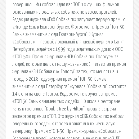
совершили. Мы собрали для вас ТОП 10 лучших фильмов
основанных на реальных событиях по версии зрителей.
Редакция журнала «Екб.Собака.ru» запускает первую премию
«Что Где Есть в Екатеринбурге», Фотоотчёт с Премии "Топ-50:
Самые знаменитые люди Екатеринбурга". Журнал
«Собака.ru» — первый локальный глянцевый журнал в Санкт-
Петербурге, издаётся с 1999 года издательским домом ООО
«ТОП-50». Премия журнала «НСК.Собака.ru». Голосуем за
людей, которые делают нашу жизнь яркой. Четвертая премия
журнала «КЗН.Собака.ru». Голосуй за тех, кто меняет наш
город. В 2018 году журнал премия "ТОП 50. Самые
знаменитые люди Петербурга" журнала "Собака.ru" состоится
14 июня на сцене Театра. Видеоотчет о вручении премии
«ТОП 50 Самых знаменитых людей». 10 июля в ресторане
Paris в гостинице "Doubletree by Hilton" прошла встреча
экспертов премии «ТОП. Это журнал «ЕКБ.Собака.ru» выбрал
очередных городских героев и закатил в их честь алую
вечеринку. Премия «ТОП-50. Премия журнала «Собака.ru».
Голосуем за людей, которые делают нашу жизнь яркой. ДГ