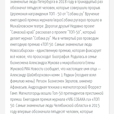
знаменитые люди Петербурга в 2018 году в тринадцатый раз
обозначит пятьдесят человек, которые совершили прорыв.
Церемония награждения ТОП - 50 от "Собаки.ру" Вручение
ежегодной премии журнала laquoСобака.руraquo прошло в
Михайловском театре. Дорогие друзья! Недавно проект
"Самаский край" рассказал о проекте "ТОП-50", который
делает журнал "Собака.ру". Мы в четвертый раз проводим
ежегодную премию «ТОП 50. Самые знаменитые люди
Новосибирска» - единственную премию, которая фиксирует
всё новое, что происходит. Биография. Родилась в семье
бизнесмена Александра Жукова и микробиолога Елены
Жуковой.РИА Новости сообщает, что настоящее имя отца —
Александр Шайяборхович комм. 1 Радкин (позднее взял
фамилию жены). Регион. Бизнесмен Зарипов, инженер
Афанасьев, Андроидная техника и магнитогорский Форрест
Гамп. Магнитогорцы вошли Топ-50 претендентов престижной
премии. Ежегодная премия журнала «ЧЛБ.СОБАКА.ru» «ТОП
50. Самые знаменитые люди Челябинской области» в 2015
году впервые обозначила пятьдесят человек, которые