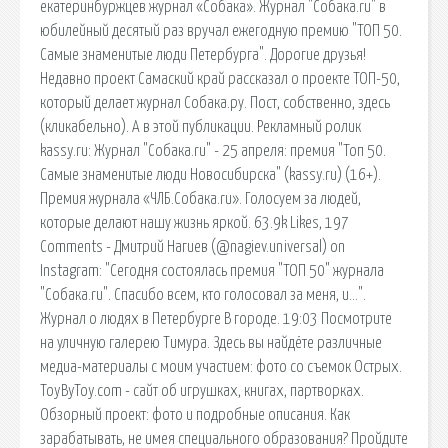
екатеринбуржцев журнал «Собака». Журнал "Собака.ru" в
юбилейный десятый раз вручал ежегодную премию "ТОП 50.
Самые знаменитые люди Петербурга". Дорогие друзья!
Недавно проект Самаский край рассказал о проекте ТОП-50,
который делает журнал Собака.ру. Пост, собственно, здесь
(кликабельно). А в этой публикации. Рекламный ролик
kassy.ru: Журнал "Собака.ru" - 25 апреля: премия "Топ 50.
Самые знаменитые люди Новосибирска" (kassy.ru) (16+).
Премия журнала «ЧЛБ.Собака.ru». Голосуем за людей,
которые делают нашу жизнь яркой. 63.9k Likes, 197
Comments - Дмитрий Нагиев (@nagiev.universal) on
Instagram: "Сегодня состоялась премия "ТОП 50" журнала
"Собака.ru". Спасибо всем, кто голосовал за меня, и…".
Журнал о людях в Петербурге В городе. 19:03 Посмотрите
на уличную галерею Тимура. Здесь вы найдёте различные
медиа-материалы с моим участием: фото со съемок Острых.
ToyByToy.com - сайт об игрушках, книгах, партворках.
Обзорный проект: фото и подробные описания. Как
зарабатывать, не имея специального образования? Пройдите