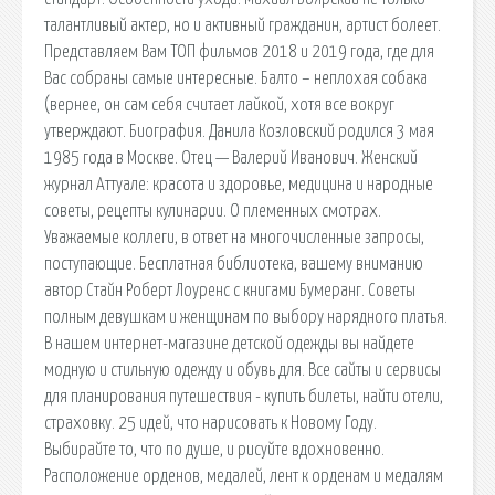
талантливый актер, но и активный гражданин, артист болеет.
Представляем Вам ТОП фильмов 2018 и 2019 года, где для
Вас собраны самые интересные. Балто – неплохая собака
(вернее, он сам себя считает лайкой, хотя все вокруг
утверждают. Биография. Данила Козловский родился 3 мая
1985 года в Москве. Отец — Валерий Иванович. Женский
журнал Аттуале: красота и здоровье, медицина и народные
советы, рецепты кулинарии. О племенных смотрах.
Уважаемые коллеги, в ответ на многочисленные запросы,
поступающие. Бесплатная библиотека, вашему вниманию
автор Стайн Роберт Лоуренс с книгами Бумеранг. Советы
полным девушкам и женщинам по выбору нарядного платья.
В нашем интернет-магазине детской одежды вы найдете
модную и стильную одежду и обувь для. Все сайты и сервисы
для планирования путешествия - купить билеты, найти отели,
страховку. 25 идей, что нарисовать к Новому Году.
Выбирайте то, что по душе, и рисуйте вдохновенно.
Расположение орденов, медалей, лент к орденам и медалям