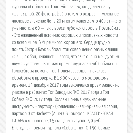
журнала «Собака.ru». Голосуйте за тех, кто делает нашу
жизнь яркой. 20 фотографий о том, что возраст — условное
числовое значение Лет в 20 многим кажется, что 40 лет — это
уже много, а 60 — так и вовсе глубокая старость. Позитайм.ru
- Это ежедневный источник хороших и позитивных новости
со всего мира. В Мире много хорошего. Сердце трудно
понять Сёстры Блэк выбрали три совершенно разных линии
жизни, любви, ненависти и всего, что заключено между этими
двумя чувствами. Восьмая премия журнала «Екб.Собака.ru».
Голосуйте за номинантов. Прием завершен, начались
обработка и проверка. В 18.00 часов по московскому
времени 13 декабря 2017 года закончился прием заявок на
участие в рейтингах Топ Заводчик РКФ 2017 года и Топ
Собака РКФ 2017 года. Коллекционные музыкальные
инструменты - партворк (коллекционная журнальная серия,
партворк) от Hachette (Ашет). В номере 1: КЛАССИЧЕСКАЯ
ГИТАРА в миниатюре, 15 см, цена выпуска - 99 рублей.
Ежегодная премия журнала «Собака.ru» ТОП 50. Самые