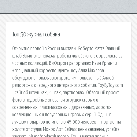
Топ 50 журнал собака
Открытие первой в России выставки Роберто Матта Главный
штаб Эрмитажа показал работы чилийского сюрреалиста из
частных коллекций. В «Остром репортаже» Иван Ургант и
«специальный корреспондент» шоу Алла Михеева
обсуждают и показывают зрителям привезённый Аллой
репортаж с очередного интересного события. ToyByToy.com
- сайт об игрушках, книгах, партворках. Обзорный проект:
фото и подробные описания игрушек старых и
современных, пластмассовых и деревянных, дорогих
коллекционных и популярных игровых серий. Один из
лучших подарков по мнению 45.000 человек — портрет на
холсте от студии Монро Арт! Сейчас цены снижены, успейте
заказать: vk.me/podarok.monro. Тринадцатая премия