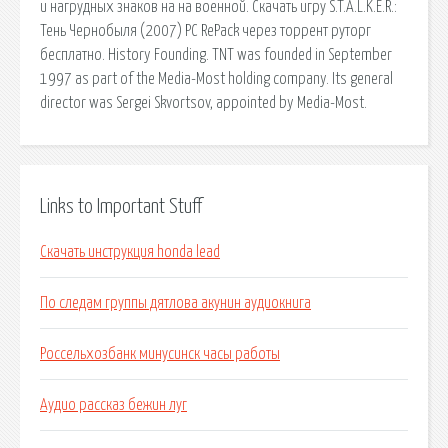
и нагрудных знаков на на военной. Скачать игру S.T.A.L.K.E.R.:
Тень Чернобыля (2007) PC RePack через торрент руторг
бесплатно. History Founding. TNT was founded in September
1997 as part of the Media-Most holding company. Its general
director was Sergei Skvortsov, appointed by Media-Most.
Links to Important Stuff
Скачать инструкция honda lead
По следам группы дятлова акунин аудиокнига
Россельхозбанк минусинск часы работы
Аудио рассказ бежин луг