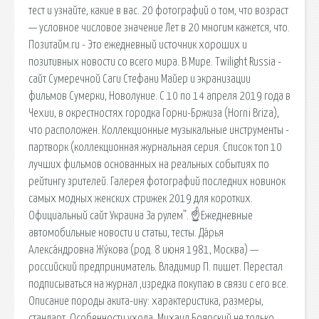
тест и узнайте, какие в вас. 20 фотографий о том, что возраст
— условное числовое значение Лет в 20 многим кажется, что.
Позитайм.ru - Это ежедневный источник хороших и
позитивных новости со всего мира. В Мире. Twilight Russia -
сайт Сумеречной Саги Стефани Майер и экранизации
фильмов Сумерки, Новолуние. С 10 по 14 апреля 2019 года в
Чехии, в окрестностях городка Горни-Бржиза (Horni Briza),
что расположен. Коллекционные музыкальные инструменты -
партворк (коллекционная журнальная серия. Список топ 10
лучших фильмов основанных на реальных событиях по
рейтингу зрителей. Галерея фотографий последних новинок
самых модных женских стрижек 2019 для коротких.
Официальный сайт Украина За рулем”. ☝Ежедневные
автомобильные новости и статьи, тесты. Да́рья
Алекса́ндровна Жу́кова (род. 8 июня 1981, Москва) —
российский предприниматель. Владимир П. пишет. Перестал
подписываться на журнал ,изредка покупаю в связи с его все.
Описание породы акита-ину: характеристика, размеры,
стандарт. Особенности ухода. Михаил Боярский не только