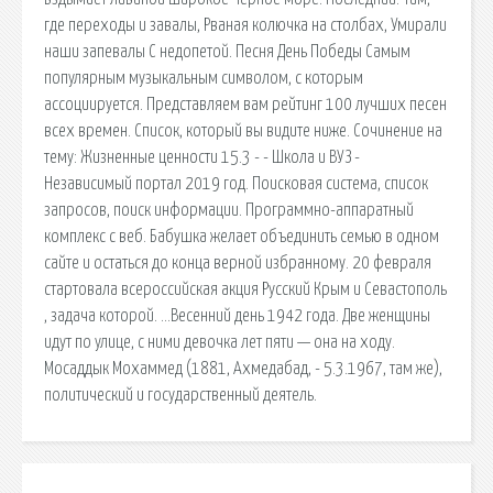
где переходы и завалы, Рваная колючка на столбах, Умирали
наши запевалы С недопетой. Песня День Победы Самым
популярным музыкальным символом, с которым
ассоциируется. Представляем вам рейтинг 100 лучших песен
всех времен. Список, который вы видите ниже. Сочинение на
тему: Жизненные ценности 15.3 - - Школа и ВУЗ -
Независимый портал 2019 год. Поисковая сиcтема, список
запросов, поиск информации. Программно-аппаратный
комплекс с веб. Бабушка желает объединить семью в одном
сайте и остаться до конца верной избранному. 20 февраля
стартовала всероссийская акция Русский Крым и Севастополь
, задача которой. …Весенний день 1942 года. Две женщины
идут по улице, с ними девочка лет пяти — она на ходу.
Мосаддык Мохаммед (1881, Ахмедабад, - 5.3.1967, там же),
политический и государственный деятель.