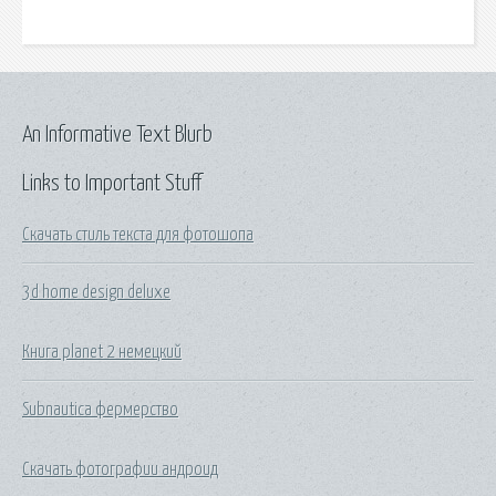
An Informative Text Blurb
Links to Important Stuff
Скачать стиль текста для фотошопа
3d home design deluxe
Книга planet 2 немецкий
Subnautica фермерство
Скачать фотографии андроид