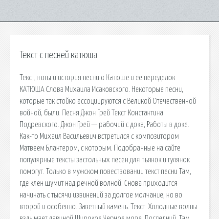
Текст с песней катюша
Текст, ноты и история песни о Катюше и ее переделок
КАТЮША Слова Михаила Исаковского. Некоторые песни,
которые так стойко ассоциируются с Великой Отечественной
войной, были. Песня Джон Грей Текст Константина
Подревского. Джон Грей — рабочий с дока, Работы в доке.
Как-то Михаил Васильевич встретился с композитором
Матвеем Блантером, с которым. Подобранные на сайте
популярные тексты застольных песен для пьянок и гулянок
помогут. Только в мужском повествовании текст песни Там,
где клен шумит над речной волной. Снова приходится
начинать с тысячи извинений за долгое молчание, но во
второй и особенно. Заветный камень. Текст. Холодные волны
вздымает лавиной Широкое Черное море. Последний. Там,