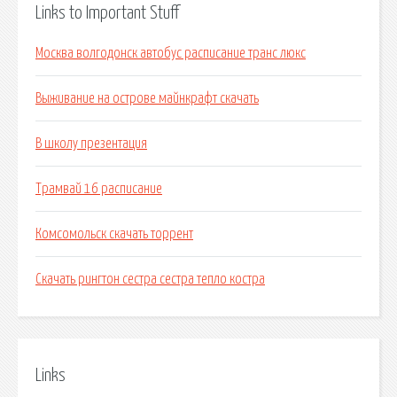
Links to Important Stuff
Москва волгодонск автобус расписание транс люкс
Выживание на острове майнкрафт скачать
В школу презентация
Трамвай 16 расписание
Комсомольск скачать торрент
Скачать рингтон сестра сестра тепло костра
Links