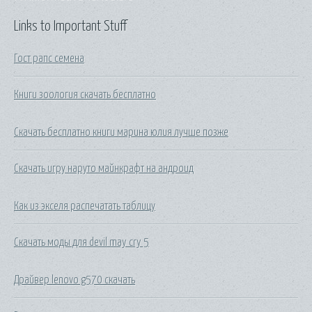
Links to Important Stuff
Гост рапс семена
Книги зоология скачать бесплатно
Скачать бесплатно книги марина юлия лучше позже
Скачать игру наруто майнкрафт на андроид
Как из экселя распечатать таблицу
Скачать моды для devil may cry 5
Драйвер lenovo g570 скачать