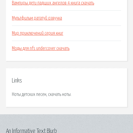
Вампиры дети падших ангелов 4 книга скачать
Мультфильм рататуй озвучка
Мир приключений серия книг
Моды для nfs undercover скачать
Links
Ноты детских песен, скачать ноты.
An Informative Text Blurb