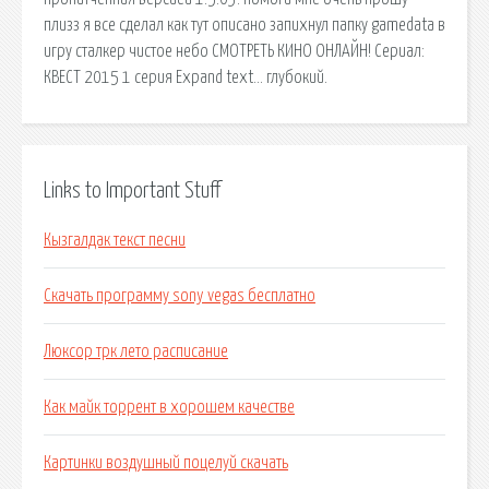
плизз я все сделал как тут описано запихнул папку gamedata в
игру сталкер чистое небо СМОТРЕТЬ КИНО ОНЛАЙН! Сериал:
КВЕСТ 2015 1 серия Expand text… глубокий.
Links to Important Stuff
Кызгалдак текст песни
Скачать программу sony vegas бесплатно
Люксор трк лето расписание
Как майк торрент в хорошем качестве
Картинки воздушный поцелуй скачать