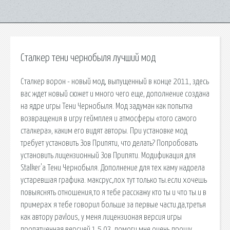
Сталкер тени чернобыля лучший мод
Сталкер ворон - новый мод, выпущенный в конце 2011, здесь
вас ждет новый сюжет и много чего еще, дополнение создана
на ядре игры Тени Чернобыля. Мод задуман как попытка
возвращения в игру геймплея и атмосферы «того самого
сталкера», каким его видят авторы. При установке мод
требует установить Зов Припяти, что делать? Попробовать
установить лицензионный Зов Припяти. Модификация для
Stalker'a Тени Чернобыля. Дополнение для тех каму надоела
устаревшая графика. максрус,лох тут только ты.если хочешь
повыяснять отношения,то я тебе расскажу кто ты и что ты.и в
примерах я тебе говорил больше за первые части.да,третья
как автору pavlous, у меня лицензионая версия игры
пропатченная версией 1.5.03. помоги мне очень прошу