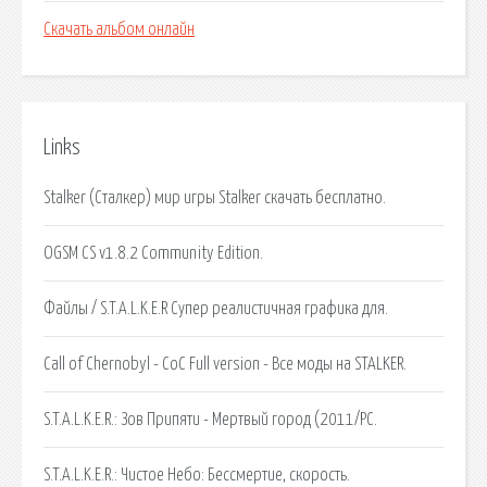
Скачать альбом онлайн
Links
Stalker (Сталкер) мир игры Stalker скачать бесплатно.
OGSM CS v1.8.2 Community Edition.
Файлы / S.T.A.L.K.E.R Супер реалистичная графика для.
Call of Chernobyl - CoC Full version - Все моды на STALKER.
S.T.A.L.K.E.R.: Зов Припяти - Мертвый город (2011/PC.
S.T.A.L.K.E.R.: Чистое Небо: Бессмертие, скорость.