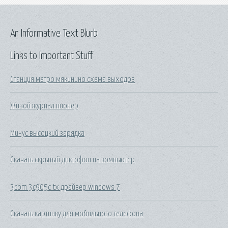
An Informative Text Blurb
Links to Important Stuff
Станция метро мякинино схема выходов
Живой журнал пионер
Минус высоцкий зарядка
Скачать скрытый диктофон на компьютер
3com 3c905c tx драйвер windows 7
Скачать картинку для мобильного телефона