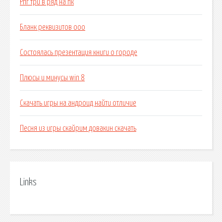
Рпг три в ряд на пк
Бланк реквизитов ооо
Состоялась презентация книги о городе
Плюсы и минусы win 8
Скачать игры на андроид найти отличие
Песня из игры скайрим довакин скачать
Links