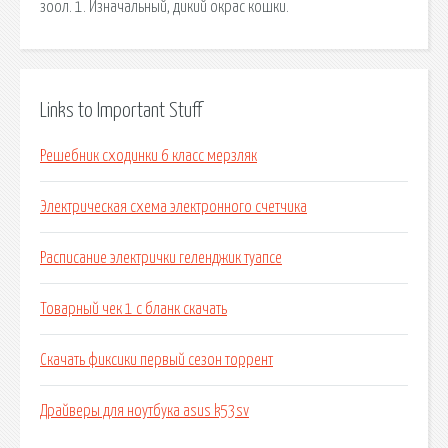
зоол. 1. Изначальный, дикий окрас кошки.
Links to Important Stuff
Решебник сходинки 6 класс мерзляк
Электрическая схема электронного счетчика
Расписание электрички геленджик туапсе
Товарный чек 1 с бланк скачать
Скачать фиксики первый сезон торрент
Драйверы для ноутбука asus k53sv