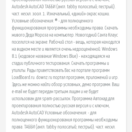
Autodesk AutoCAD ТАББИ (англ. tabby полосатый; пестрый).
част. нескл. зоол. 1. Изначальный, «дикий» окрас кошки.
Условные обозначения: ® - для полноценного
функционирования программы необходимы права. Скачать
живого Деда Мороза на компьютер. Новогодний Санта Клаус
поселится на экране. Рабочий стол - вещь, которая находится
на видном месте и является очень недооценённой. Windows
8.1 (кодовое название Windows Blue) - находящаяся на
стадии публичного тестирования. Скачать программы и
утилиты. Рады приветствовать Вас на портале программ
LoadBoard.ru. downz.ru портал программ, приложений и игр.
Здесь же можно найти обзор условных, демо программ. Ваш
e-mail не будет передан третьим лицам и не будет
использован для spam-рассылок. Программа Автокад для
проектирования полностью русская версия и с ключом,
Autodesk AutoCAD Условные обозначения: - для
полноценного функционирования программы необходимы
права. ТАББИ (англ. tabby полосатый; пестрый). част. нескл.