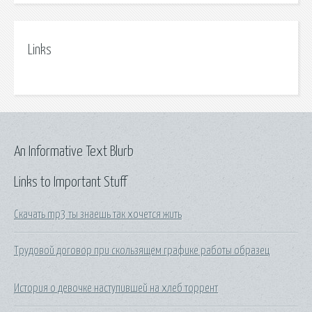
Links
An Informative Text Blurb
Links to Important Stuff
Скачать mp3 ты знаешь так хочется жить
Трудовой договор при скользящем графике работы образец
История о девочке наступившей на хлеб торрент