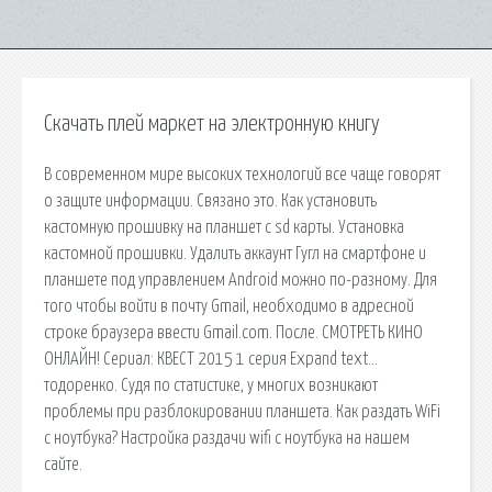
Скачать плей маркет на электронную книгу
В современном мире высоких технологий все чаще говорят
о защите информации. Связано это. Как установить
кастомную прошивку на планшет с sd карты. Установка
кастомной прошивки. Удалить аккаунт Гугл на смартфоне и
планшете под управлением Android можно по-разному. Для
того чтобы войти в почту Gmail, необходимо в адресной
строке браузера ввести Gmail.com. После. СМОТРЕТЬ КИНО
ОНЛАЙН! Сериал: КВЕСТ 2015 1 серия Expand text…
тодоренко. Судя по статистике, у многих возникают
проблемы при разблокировании планшета. Как раздать WiFi
с ноутбука? Настройка раздачи wifi с ноутбука на нашем
сайте.