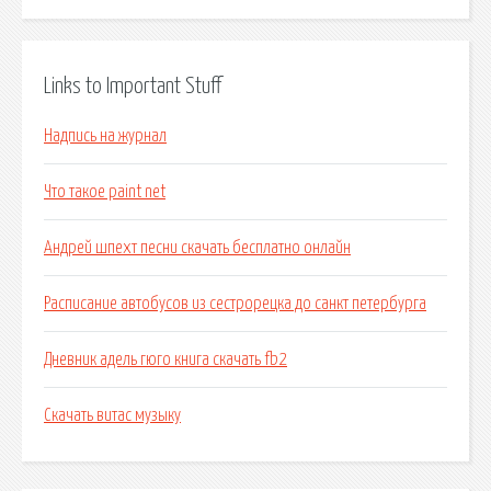
Links to Important Stuff
Надпись на журнал
Что такое paint net
Андрей шпехт песни скачать бесплатно онлайн
Расписание автобусов из сестрорецка до санкт петербурга
Дневник адель гюго книга скачать fb2
Скачать витас музыку