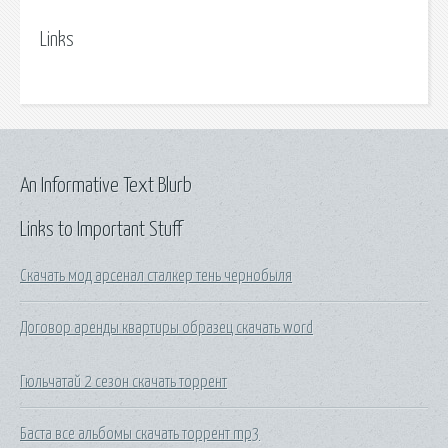
Links
An Informative Text Blurb
Links to Important Stuff
Скачать мод арсенал сталкер тень чернобыля
Договор аренды квартиры образец скачать word
Гюльчатай 2 сезон скачать торрент
Баста все альбомы скачать торрент mp3