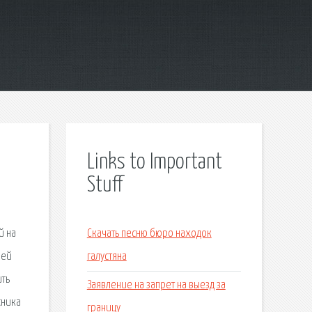
Links to Important
Stuff
й на
Скачать песню бюро находок
лей
галустяна
ить
Заявление на запрет на выезд за
сника
границу