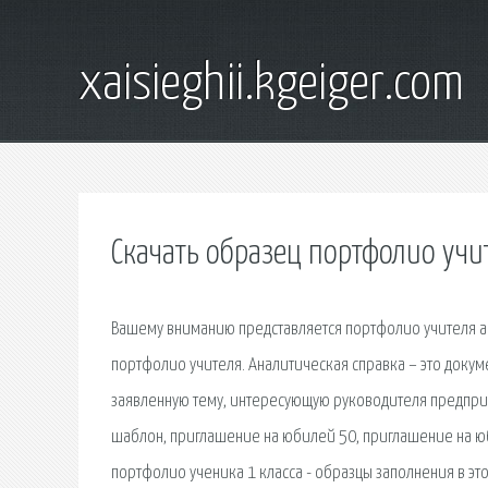
xaisieghii.kgeiger.com
Скачать образец портфолио учи
Вашему вниманию представляется портфолио учителя а
портфолио учителя. Аналитическая справка – это докум
заявленную тему, интересующую руководителя предприя
шаблон, приглашение на юбилей 50, приглашение на юб
портфолио ученика 1 класса - образцы заполнения в эт