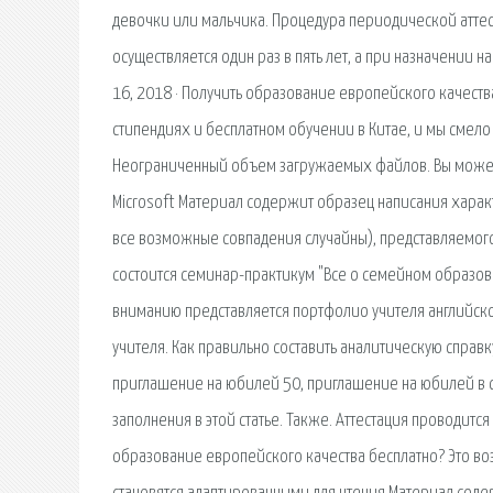
девочки или мальчика. Процедура периодической атте
осуществляется один раз в пять лет, а при назначении 
16, 2018 · Получить образование европейского качеств
стипендиях и бесплатном обучении в Китае, и мы смело г
Неограниченный объем загружаемых файлов. Вы можете
Microsoft Материал содержит образец написания хара
все возможные совпадения случайны), представляемого
состоится семинар-практикум "Все о семейном образова
вниманию представляется портфолио учителя английск
учителя. Как правильно составить аналитическую справ
приглашение на юбилей 50, приглашение на юбилей в ст
заполнения в этой статье. Также. Аттестация проводит
образование европейского качества бесплатно? Это в