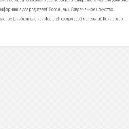
ржит образец написания характеристики конкретного учителя (фамилия
нформация для родителей России, чьи. Современное искусство.
коление Джобсов или как MediaTek создал свой маленький Кикстартер