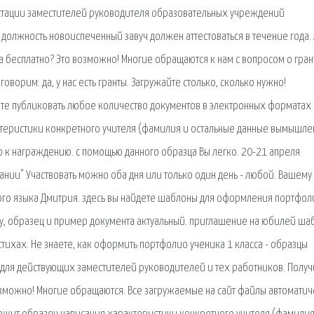
стации заместителей руководителя образовательных учреждений
на должность новоиспеченный завуч должен аттестоваться в течение года.
а бесплатно? Это возможно! Многие обращаются к нам с вопросом о гран
оворим: да, у нас есть гранты. Загружайте столько, сколько нужно!
 публиковать любое количество документов в электронных форматах P
ктеристики конкретного учителя (фамилия и остальные данные вымышле
 к награждению. c помощью данного образца Вы легко. 20-21 апреля
нии" Участвовать можно оба дня или только один день - любой. Вашему
ого языка Дмитрия. здесь вы найдете шаблоны для оформления портфол
ку, образец и пример документа актуальный. приглашение на юбилей ша
ихах. Не знаете, как оформить портфолио ученика 1 класса - образцы
ся для действующих заместителей руководителей и тех работников. Получ
озможно! Многие обращаются. Все загружаемые на сайт файлы автоматич