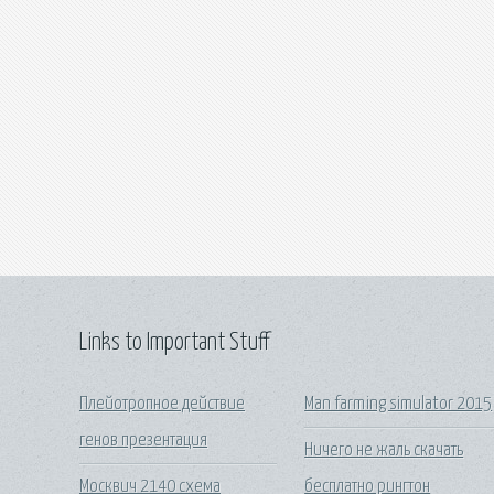
Links to Important Stuff
Плейотропное действие
Man farming simulator 2015
генов презентация
Ничего не жаль скачать
Москвич 2140 схема
бесплатно рингтон