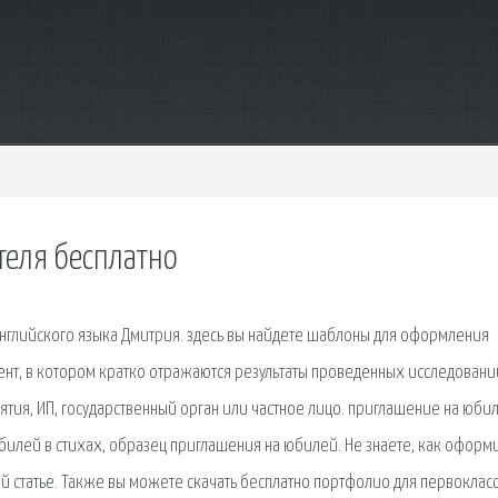
теля бесплатно
нглийского языка Дмитрия. здесь вы найдете шаблоны для оформления
ент, в котором кратко отражаются результаты проведенных исследовани
тия, ИП, государственный орган или частное лицо. приглашение на юби
илей в стихах, образец приглашения на юбилей. Не знаете, как оформ
ой статье. Также вы можете скачать бесплатно портфолио для первоклас