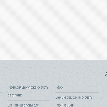
A
Карта для декупажа скачать
Idoo
бесплатно
Ленинград сумка скачать
Скачать шаблоны для
mp3 зайцев