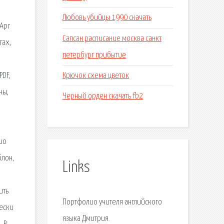
Любовь убийцы 1990 скачать
 Apr
Сапсан расписание москва санкт
тах,
петербург прибытие
Крючок схема цветок
DF,
ны,
Черный орден скачать fb2
ио
блон,
Links
ить
Портфолио учителя английского
ески
языка Дмитрия.