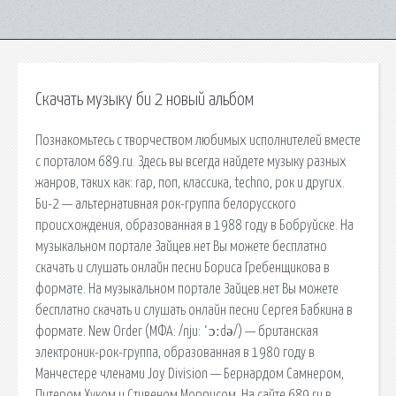
Скачать музыку би 2 новый альбом
Познакомьтесь с творчеством любимых исполнителей вместе
с порталом 689.ru. Здесь вы всегда найдете музыку разных
жанров, таких как: rap, поп, классика, techno, рок и других.
Би-2 — альтернативная рок-группа белорусского
происхождения, образованная в 1988 году в Бобруйске. На
музыкальном портале Зайцев.нет Вы можете бесплатно
скачать и слушать онлайн песни Бориса Гребенщикова в
формате. На музыкальном портале Зайцев.нет Вы можете
бесплатно скачать и слушать онлайн песни Сергея Бабкина в
формате. New Order (МФА: /nju: ˈɔːdə/) — британская
электроник-рок-группа, образованная в 1980 году в
Манчестере членами Joy Division — Бернардом Самнером,
Питером Хуком и Стивеном Моррисом. На сайте 689.ru в