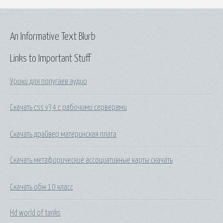
An Informative Text Blurb
Links to Important Stuff
Уроки для попугаев аудио
Скачать css v34 с рабочими серверами
Скачать драйвер материнская плата
Скачать метафорические ассоциативные карты скачать
Скачать обж 10 класс
Hd world of tanks