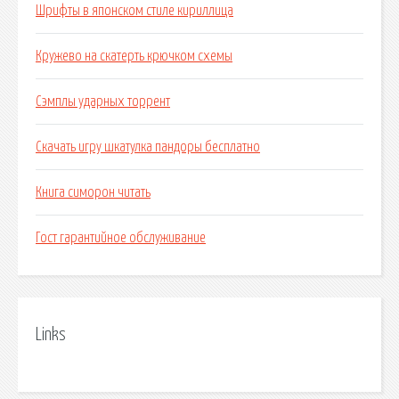
Шрифты в японском стиле кириллица
Кружево на скатерть крючком схемы
Сэмплы ударных торрент
Скачать игру шкатулка пандоры бесплатно
Книга симорон читать
Гост гарантийное обслуживание
Links