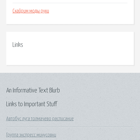
Скайрим моды руки
Links
An Informative Text Blurb
Links to Important Stuff
Автобус луга толмачево расписание
Группа экспресс минусовки