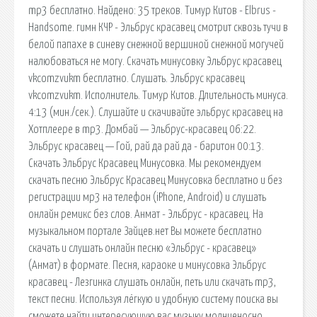
mp3 бесплатно. Найдено: 35 треков. Тимур Китов - Elbrus -
Handsome. гимн КЧР - Эльбрус красавец смотрит сквозь тучи в
белой папахе в синеву снежной вершиной снежной могучей
налюбоваться не могу. Скачать минусовку Эльбрус красавец
vkcomzvukm бесплатно. Слушать. Эльбрус красавец
vkcomzvukm. Исполнитель. Тимур Китов. Длительность минуса.
4:13 (мин./сек.). Слушайте и скачивайте эльбрус красавец на
Хотплеере в mp3. Домбай — Эльбрус-красавец 06:22.
Эльбрус красавец — Гой, рай да рай да - баритон 00:13.
Скачать Эльбрус Красавец Минусовка. Мы рекомендуем
скачать песню Эльбрус Красавец Минусовка бесплатно и без
регистрации мр3 на телефон (iPhone, Android) и слушать
онлайн ремикс без слов. Анмат - Эльбрус - красавец. На
музыкальном портале Зайцев.нет Вы можете бесплатно
скачать и слушать онлайн песню «Эльбрус - красавец»
(Анмат) в формате. Песня, караоке и минусовка Эльбрус
красавец - Лезгинка слушать онлайн, петь или скачать mp3,
текст песни. Используя лёгкую и удобную систему поиска вы
сможете найти интересующую вас музыку молниеносно.