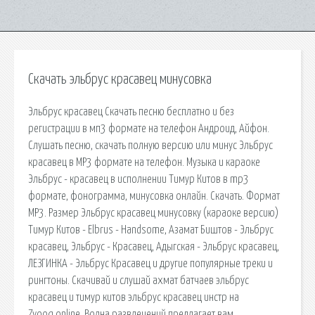
Скачать эльбрус красавец минусовка
Эльбрус красавец Скачать песню бесплатно и без
регистрации в мп3 формате на телефон Андроид, Айфон.
Cлушать песню, скачать полную версию или минус Эльбрус
красавец в MP3 формате на телефон. Музыка и караоке
Эльбрус - красавец в исполнении Тимур Китов в mp3
формате, фонограмма, минусовка онлайн. Скачать. Формат
MP3. Размер Эльбрус красавец минусовку (караоке версию)
Тимур Китов - Elbrus - Handsome, Азамат Биштов - Эльбрус
красавец, Эльбрус - Красавец, Адыгская - Эльбрус красавец,
ЛЕЗГИНКА - Эльбрус Красавец и другие популярные треки и
рингтоны. Скачивай и слушай ахмат батчаев эльбрус
красавец и тимур китов эльбрус красавец инстр на
Zvooq.online. Волна развлечений предлагает вам