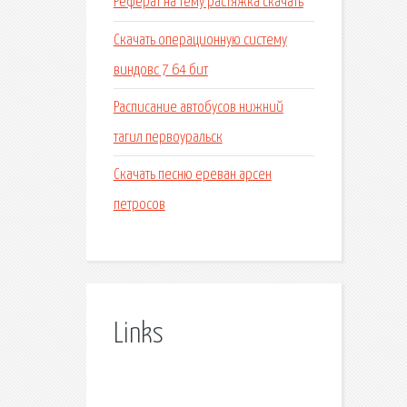
Реферат на тему растяжка скачать
Скачать операционную систему
виндовс 7 64 бит
Расписание автобусов нижний
тагил первоуральск
Скачать песню ереван арсен
петросов
Links