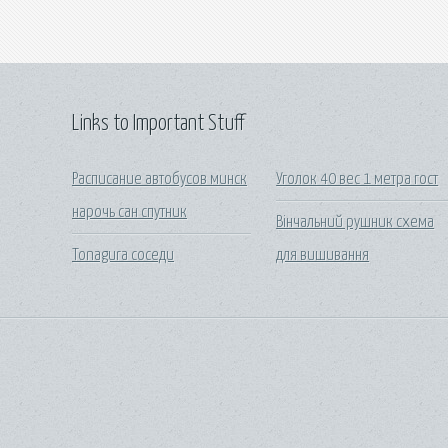
Links to Important Stuff
Расписание автобусов минск
Уголок 40 вес 1 метра гост
нарочь сан спутник
Вінчальний рушник схема
Tonagura соседи
для вишивання