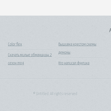
A
Color flex
Вышивка крестом схемы
демоны
Скачать милые обманщицы 2
сезон mp4
Кто написал фунтика
© Untitled. All rights reserved.