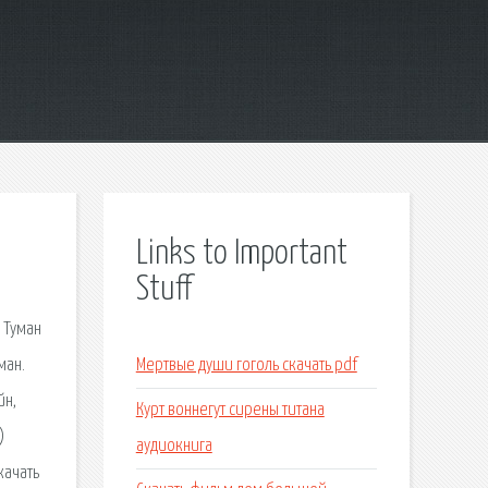
Links to Important
Stuff
 Туман
ман.
Мертвые души гоголь скачать pdf
йн,
Курт воннегут сирены титана
)
аудиокнига
качать