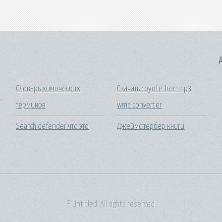
A
Словарь химических
Скачать coyote free mp3
терминов
wma converter
Search defender что это
Джеймс тербер книги
© Untitled. All rights reserved.