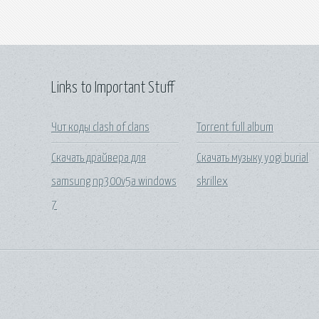
Links to Important Stuff
Чит коды clash of clans
Torrent full album
Скачать драйвера для
Скачать музыку yogi burial
samsung np300v5a windows
skrillex
7