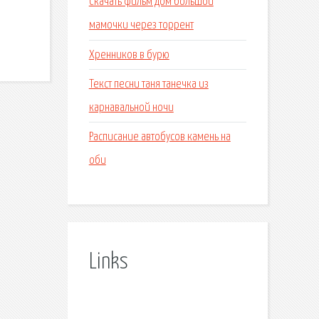
Скачать фильм дом большой
мамочки через торрент
Хренников в бурю
Текст песни таня танечка из
карнавальной ночи
Расписание автобусов камень на
оби
Links