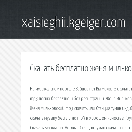
xaisieghii.kgeiger.com
Скачать бесплатно женя мильк
На музыкальном портале Зайцев.нет Вы можете скачать
mp3 песню бесплатно и без регистрации. Женя Мильковс
Женя Мильковский mp3 скачать или Станция туман инди
скачать музыку бесплатно mp3 в хорошем качестве. Гру
Скачать Бесплатно. Нервы - Станция Туман скачать песн