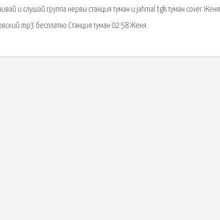
вай и слушай группа нервы станция туман и jahmal tgk туман cover Женя
овский mp3 бесплатно Станция туман 02:58 Женя.