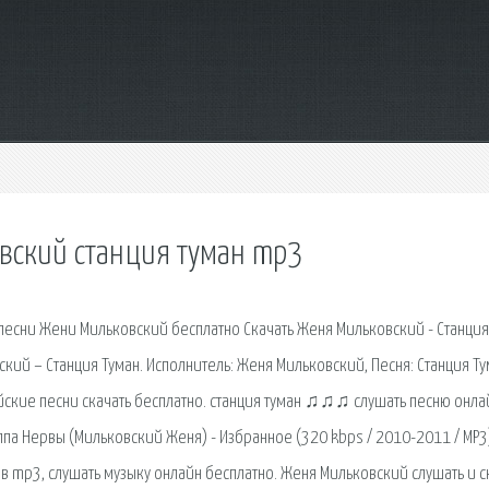
овский станция туман mp3
 песни Жени Мильковский бесплатно Скачать Женя Мильковский - Станция
кий – Станция Туман. Исполнитель: Женя Мильковский, Песня: Станция Ту
йские песни скачать бесплатно. станция туман ♫♫♫ слушать песню онла
ппа Нервы (Мильковский Женя) - Избранное (320 kbps / 2010-2011 / MP3
ю в mp3, слушать музыку онлайн бесплатно. Женя Мильковский cлушать и с