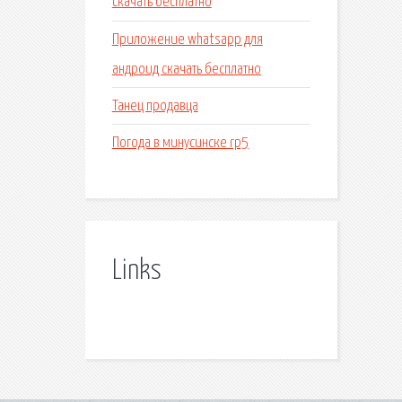
скачать бесплатно
Приложение whatsapp для
андроид скачать бесплатно
Танец продавца
Погода в минусинске rp5
Links