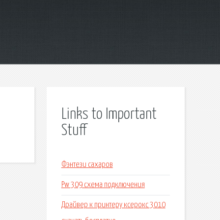
Links to Important
Stuff
Фэнтези сахаров
Pw 309 схема подключения
Драйвер к принтеру ксерокс 3010