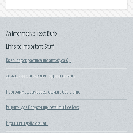
An Informative Text Blurb
Links to Important Stuff
Красноярск расписание автобуса 65
Домашняя фотостудия торрент скачать
Программа дримвивер скачать бесплатно
Рецепты для йогуртницы tefal multidelices
Игры чип и дейл скачать