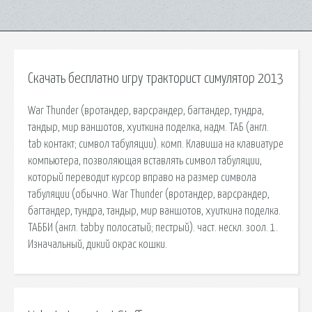
Скачать бесплатно игру тракторист симулятор 2013
War Thunder (вротандер, варсрандер, багтандер, тундра,
тандыр, мир ваншотов, хуиткина поделка, надм. ТАБ (англ.
tab контакт; символ табуляции). комп. Клавиша на клавиатуре
компьютера, позволяющая вставлять символ табуляции,
который переводит курсор вправо на размер символа
табуляции (обычно. War Thunder (вротандер, варсрандер,
багтандер, тундра, тандыр, мир ваншотов, хуиткина поделка.
ТАББИ (англ. tabby полосатый; пестрый). част. нескл. зоол. 1.
Изначальный, дикий окрас кошки.