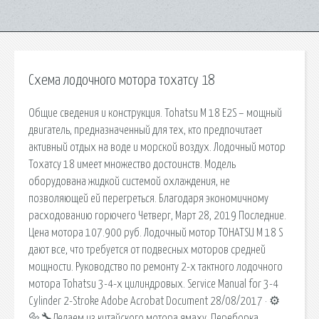
Схема лодочного мотора тохатсу 18
Общие сведения и конструкция. Tohatsu M 18 E2S – мощный
двигатель, предназначенный для тех, кто предпочитает
активный отдых на воде и морской воздух. Лодочный мотор
Тохатсу 18 имеет множество достоинств. Модель
оборудована жидкой системой охлаждения, не
позволяющей ей перегреться. Благодаря экономичному
расходованию горючего Четверг, Март 28, 2019 Последние.
Цена мотора 107.900 руб. Лодочный мотор TOHATSU M 18 S
дают все, что требуется от подвесных моторов средней
мощности. Руководство по ремонту 2-х тактного лодочного
мотора Tohatsu 3-4-х цилиндровых. Service Manual for 3-4
Cylinder 2-Stroke Adobe Acrobat Document 28/08/2017 · ⚙️
🔩🔧Делаем из китайского мотора ямаху. Переборка