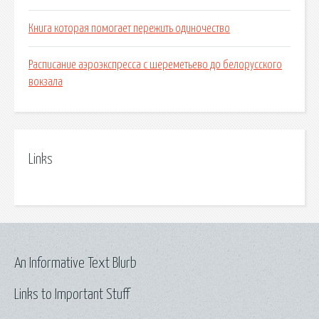
Книга которая помогает пережить одиночество
Расписание аэроэкспресса с шереметьево до белорусского
вокзала
Links
An Informative Text Blurb
Links to Important Stuff