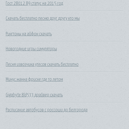
Гост 28012 89 статус на 2015 год
Скачать бесплатно песню друг другу кто мы
Рингтоны на айфон скачать
Новогодние игры симуляторы
Песня извозчика утесов скачать бесплатно
Минус жанна фриске где то летом
Gigabyte 8ld533 драйвер скачать
Расписание автобусов с россоши до белгорода