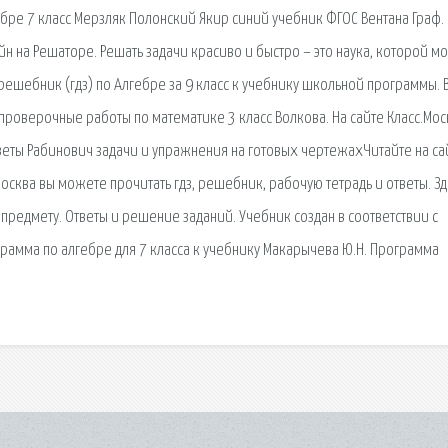
бре 7 класс Мерзляк Полонский Якир синий учебник ФГОС Вентана Граф.
йн на Решаторе. Решать задачи красиво и быстро – это наука, которой м
 решебник (гдз) по Алгебре за 9 класс к учебнику школьной программы. 
проверочные работы по математике 3 класс Волкова. На сайте Класс.Мос
тветы Рабинович задачи и упражнения на готовых чертежахЧитайте на са
Москва вы можете прочитать гдз, решебник, рабочую тетрадь и ответы. Зд
му предмету. Ответы и решение заданий. Учебник создан в соответствии с
рамма по алгебре для 7 класса к учебнику Макарычева Ю.Н. Программа