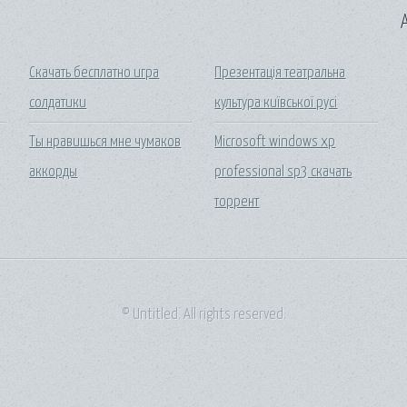
A
Скачать бесплатно игра
Презентація театральна
солдатики
культура київської русі
ы
Ты нравишься мне чумаков
Microsoft windows xp
аккорды
professional sp3 скачать
торрент
© Untitled. All rights reserved.