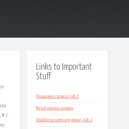
Links to Important
Stuff
по
Прошивка галакси таб 2
себя
Mysql скачать сервер
М. С.
Драйвера samsung galaxy tab 2
ику