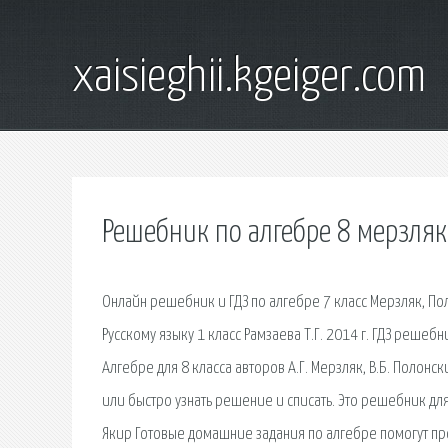
xaisieghii.kgeiger.com
Решебник по алгебре 8 мерзля
Онлайн решебник и ГДЗ по алгебре 7 класс Мерзляк, По
Русскому языку 1 класс Рамзаева Т.Г. 2014 г. ГДЗ решеб
Алгебре для 8 класса авторов А.Г. Мерзляк, В.Б. Полон
или быстро узнать решение и списать. Это решебник для у
Якир Готовые домашние задания по алгебре помогут про