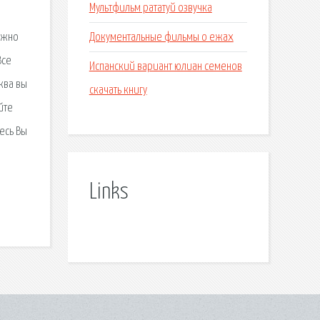
Мультфильм рататуй озвучка
Документальные фильмы о ежах
ожно
Все
Испанский вариант юлиан семенов
ква вы
скачать книгу
йте
есь Вы
Links