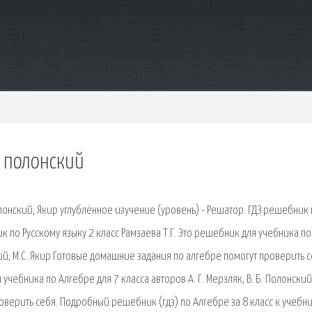
к полонский
лонский, Якир углублённое изучение (уровень) - Решатор. ГДЗ решебник 
ник по Русскому языку 2 класс Рамзаева Т.Г. Это решебник для учебника по
ский, М.С. Якир Готовые домашние задания по алгебре помогут проверить 
чебника по Алгебре для 7 класса авторов А. Г. Мерзляк, В. Б. Полонский, 
верить себя. Подробный решебник (гдз) по Алгебре за 8 класс к учебн