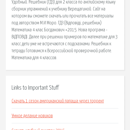
Удобный. Решебник (ГДЗ) для 2 класса по английскому языку
сборник упражнений к учебнику Верещагиной. Сайт на
котором вы сможете скачать или прочитать все материалы
под авторством М.И Моро. ГДЗ (Відповіді, решебник)
Математика 4 клас Богданович +2015. Нова програма -
ВІДПОВІДІ. Далее при решении примеров по математике для 3
класс дети уже не встречаются с подсказками. Решебник к
тетради Готовимся к Всероссийской проверочной работе.
Математика для 4 классов.
Links to Important Stuff
Скачать 1 сезон американский папаша через торрент
Умное делание новиков