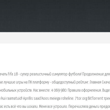
ачать Fifa 18 - супер реалистичный симулятор футбола! Продолжение для
е лучшие игры на ПК платформу - общедоступный рейтинг. Главная Скача
 мобильных устройств. Нас вместе: 4 069 980. Правила оформления. Виде
i raamatuid! Aprillis saad koos meiega roheline. 7tor.org BitTorrent тр
нас есть всё что вы искали. Меня все устроило. Перечисляла деньги пред