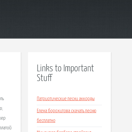
Links to Important
Stuff
ть
Патриотические песни аккорды
о;
Елена борохитова скачать песню
екер
бесплатно
оплатой