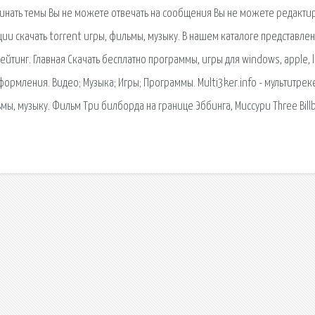
ачинать темы Вы не можете отвечать на сообщения Вы не можете редактир
ации скачать torrent игры, фильмы, музыку. В нашем каталоге представле
тинг. Главная Скачать бесплатно программы, игры для windows, apple, l
формления. Видео; Музыка; Игры; Программы. Multi3ker.info - мультитрек
ьмы, музыку. Фильм Три билборда на границе Эббинга, Миссури Three Bill