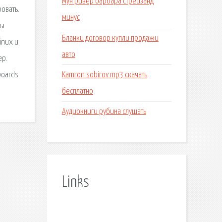
Мун ривер барбара стрейзанд
овать.
минус
ны
Бланки договор купли продажи
inux и
авто
ер.
Kamron sobirov mp3 скачать
boards
бесплатно
Аудиокниги рубина слушать
Links