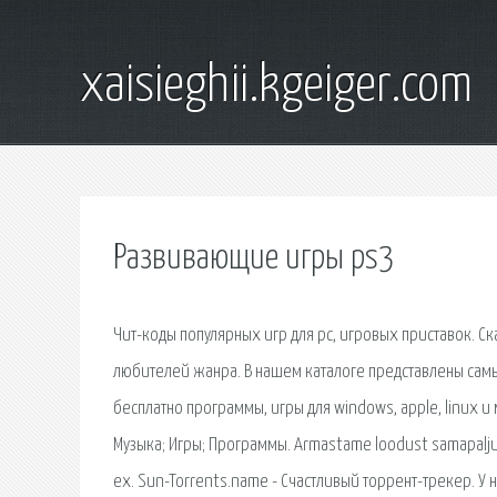
xaisieghii.kgeiger.com
Развивающие игры ps3
Чит-коды популярных игр для pc, игровых приставок. Ск
любителей жанра. В нашем каталоге представлены самы
бесплатно программы, игры для windows, apple, linux и
Музыка; Игры; Программы. Armastame loodust samapalju ku
ex. Sun-Torrents.name - Счастливый торрент-трекер. У 