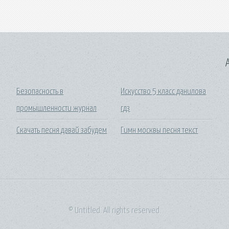
A
Безопасность в
Искусство 5 класс данилова
промышленности журнал
гдз
Скачать песня давай забудем
Гимн москвы песня текст
© Untitled. All rights reserved.