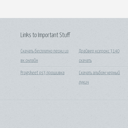
Links to Important Stuff
Скачать бесплатно песни из
Драйвер ксерокс 3140
вк онлайн
скачать
Progskeet ps3 прошивка
Скачать альбом черный
лукич