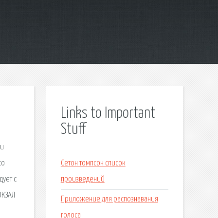
Links to Important
Stuff
ли
со
Сетон томпсон список
дует с
произведений
ОКЗАЛ
Приложение для распознавания
голоса