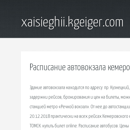
xaisieghii.kgeiger.com
Расписание автовокзала кемер
Здание автовокзала находится по адресу: пр. Кузнецк
задержки рейсов, бронирования и цен на билеты, можн
станцией метро «Речной вокзал». От нее до автостанци
20.12.2018 практически на всех рейсах Кемеровского н
ТОМСК: купить билет online. Расписание автобусов. Цены