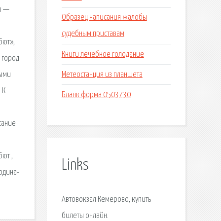
ы —
Образец написания жалобы
судебным приставам
бют»,
Книги лечебное голодание
 город
Метеостанция из планшета
ными
 К
Бланк форма 0503730
сание
ют ,
Links
одина-
Автовокзал Кемерово, купить
билеты онлайн.