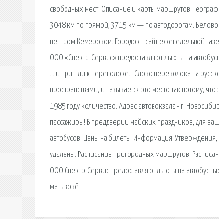
свободных мест. Описание и карты маршрутов. География
3048 км по прямой, 3715 км — по автодорогам. Белово
центром Кемеровом. Городок - сайт еженедельной газ
ООО «Спектр-Сервис» предоставляют льготы на автобус
… и пришли к переволоке… Слово переволока на русск
пространствами, и называется это место так потому, что
1985 году количество. Адрес автовокзала - г. Новосиби
пассажиры! В преддверии майских праздников, для ваше
автобусов. Цены на билеты. Информация. Утверждения,
удалены. Расписание пригородных маршрутов. Расписа
ООО Спектр-Сервис предоставляют льготы на автобусные
мать зовёт.