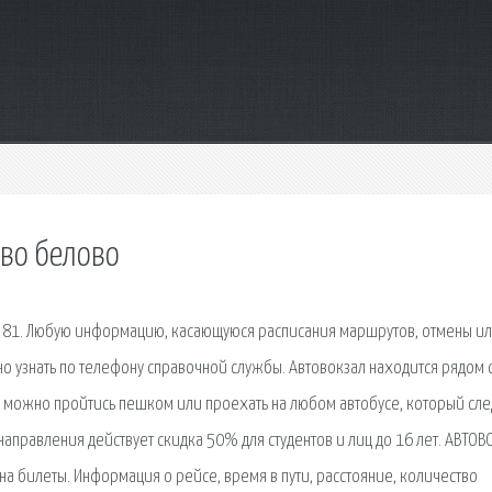
ово белово
ий, 81. Любую информацию, касающуюся расписания маршрутов, отмены и
о узнать по телефону справочной службы. Автовокзал находится рядом 
и можно пройтись пешком или проехать на любом автобусе, который сле
аправления действует скидка 50% для студентов и лиц до 16 лет. АВТОВ
 на билеты. Информация о рейсе, время в пути, расстояние, количество