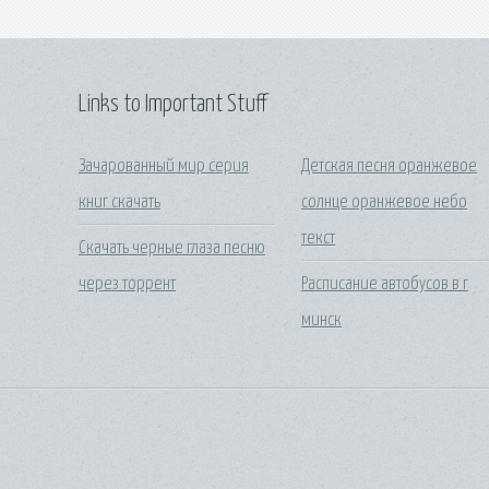
Links to Important Stuff
Зачарованный мир серия
Детская песня оранжевое
книг скачать
солнце оранжевое небо
текст
Скачать черные глаза песню
через торрент
Расписание автобусов в г
минск