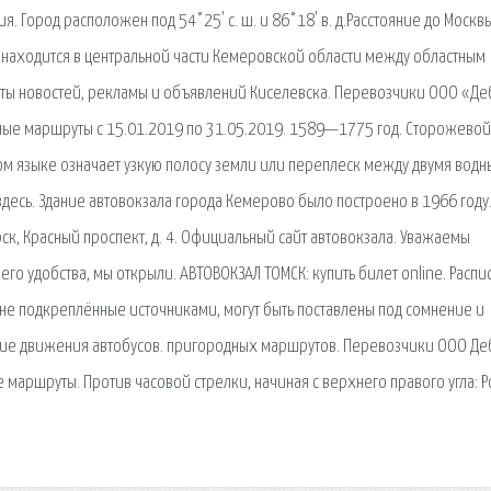
. Город расположен под 54°25' с. ш. и 86°18' в. д.Расстояние до Москв
 находится в центральной части Кемеровской области между областным
еты новостей, рекламы и объявлений Киселевска. Перевозчики ООО «Де
ные маршруты с 15.01.2019 по 31.05.2019. 1589—1775 год. Сторожевой
ом языке означает узкую полосу земли или переплеск между двумя вод
 здесь. Здание автовокзала города Кемерово было построено в 1966 году.
рск, Красный проспект, д. 4. Официальный сайт автовокзала. Уважаемы
го удобства, мы открыли. АВТОВОКЗАЛ ТОМСК: купить билет online. Распи
 не подкреплённые источниками, могут быть поставлены под сомнение и
ние движения автобусов. пригородных маршрутов. Перевозчики ООО Деб
 маршруты. Против часовой стрелки, начиная с верхнего правого угла: Р