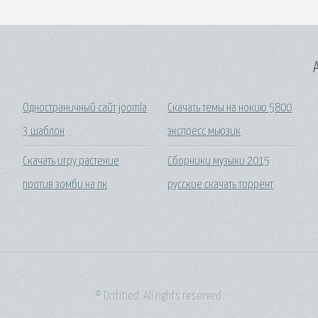
A
Одностраничный сайт joomla
Скачать темы на нокию 5800
3 шаблон
экспресс мьюзик
Скачать игру растение
Сборники музыки 2015
против зомби на пк
русские скачать торрент
© Untitled. All rights reserved.