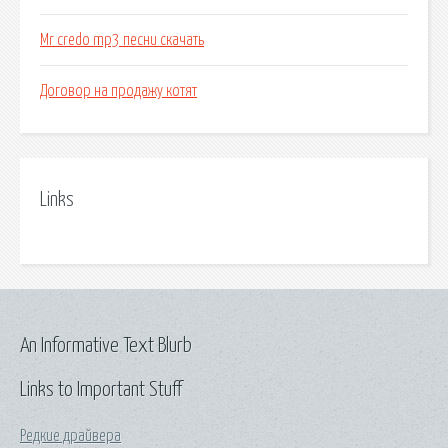
Mr credo mp3 песни скачать
Договор на продажу котят
Links
An Informative Text Blurb
Links to Important Stuff
Редкие драйвера