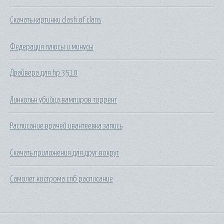
Скачать картинки clash of clans
Федерация плюсы и минусы
Драйвера для hp 3510
Линкольн убийца вампиров торрент
Расписание врачей ивантеевка запись
Скачать приложения для друг вокруг
Самолет кострома спб расписание