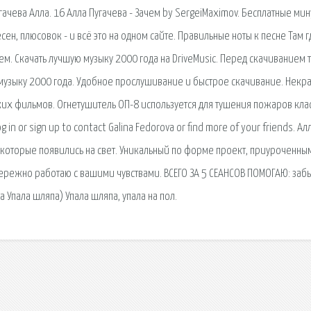
гачева Алла. 16 Алла Пугачева - Зачем by SergeiMaximov. Бесплатные мин
н, плюсовок - и всё это на одном сайте. Правильные ноты к песне Там г
м. Скачать лучшую музыку 2000 года на DriveMusic. Перед скачиванием 
 музыку 2000 года. Удобное прослушивание и быстрое скачивание. Некр
ских фильмов. Огнетушитель ОП-8 используется для тушения пожаров клас
og in or sign up to contact Galina Fedorova or find more of your friends. Ал
которые появились на свет. Уникальный по форме проект, приуроченны
ережно работаю с вашими чувствами. ВСЕГО ЗА 5 СЕАНСОВ ПОМОГАЮ: забы
 Упала шляпа) Упала шляпа, упала на пол.