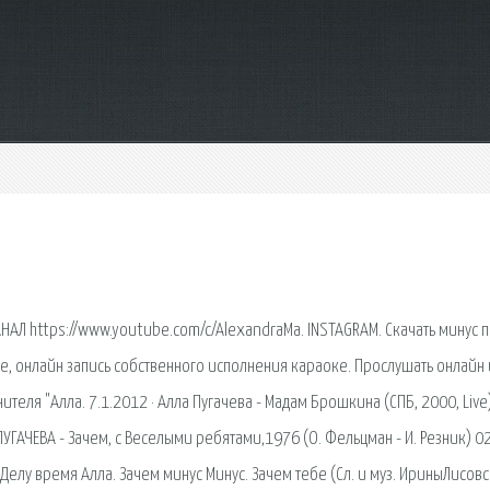
АЛ https://www.youtube.com/c/AlexandraMa. INSTAGRAM. Скачать минус 
ке, онлайн запись собственного исполнения караоке. Прослушать онлайн 
теля "Алла. 7.1.2012 · Алла Пугачева - Мадам Брошкина (СПБ, 2000, Live)
А ПУГАЧЕВА - Зачем, с Веселыми ребятами,1976 (О. Фельцман - И. Резник) 02
Делу время Алла. Зачем минус Минус. Зачем тебе (Сл. и муз. ИриныЛисовс