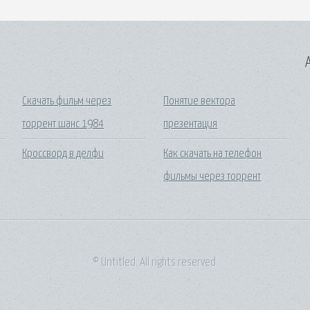
A
Скачать фильм через
Понятие вектора
торрент шанс 1984
презентация
Кроссворд в делфи
Как скачать на телефон
фильмы через торрент
© Untitled. All rights reserved.