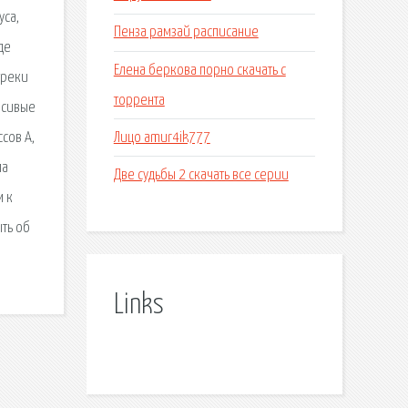
уса,
Пенза рамзай расписание
де
Елена беркова порно скачать с
треки
торрента
асивые
Лицо amur4ik777
сов А,
ла
Две судьбы 2 скачать все серии
м к
ть об
Links