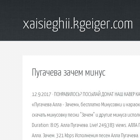
xaisieghii.kgeiger.com
Пугачева зачем минус
12.9.2017 · ПОНРАВИЛОСЬ? ПОСЫЛАЙ ДОНАТ НАШ КАВЕР КАН
«Пугачева Алла - Зачем», бесплатно Минусовки и карао
скачать минусовку песни "Зачем" и другие минуса исполни
Duration: 8:05. Алла Пугачева. Live! 249,383 views. АЛЛ
Алла. Зачем. 321 kbps Исполнения песен Алла Пугачева. 