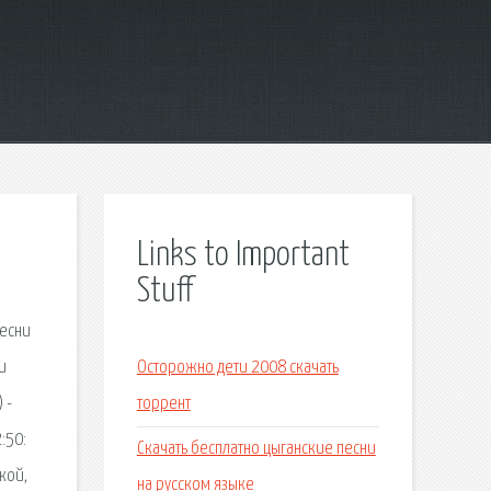
Links to Important
Stuff
песни
и
Осторожно дети 2008 скачать
 -
торрент
:50:
Скачать бесплатно цыганские песни
кой,
на русском языке