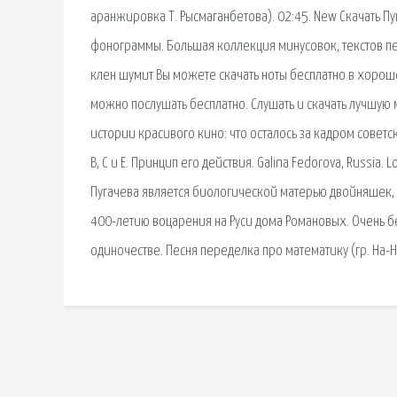
аранжировка Т. Рысмаганбетова). 02:45. New Скачать Пу
фонограммы. Большая коллекция минусовок, текстов песе
клен шумит Вы можете скачать ноты бесплатно в хороше
можно послушать бесплатно. Слушать и скачать лучшую
истории красивого кино: что осталось за кадром совет
В, С и Е. Принцип его действия. Galina Fedorova, Russia. L
Пугачева является биологической матерью двойняшек, 
400-летию воцарения на Руси дома Романовых. Очень б
одиночестве. Песня переделка про математику (гр. На-На