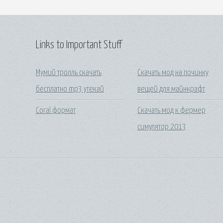
Links to Important Stuff
Мумий тролль скачать
Скачать мод на починку
бесплатно mp3 утекай
вещей для майнкрафт
Coral формат
Скачать мод к фермер
симулятор 2013