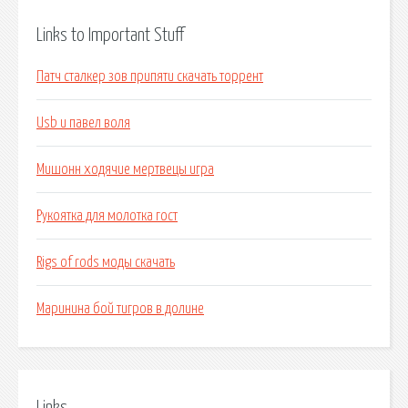
Links to Important Stuff
Патч сталкер зов припяти скачать торрент
Usb и павел воля
Мишонн ходячие мертвецы игра
Рукоятка для молотка гост
Rigs of rods моды скачать
Маринина бой тигров в долине