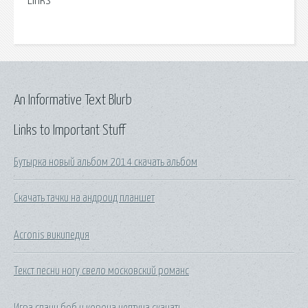
Links
An Informative Text Blurb
Links to Important Stuff
Бутырка новый альбом 2014 скачать альбом
Скачать тачки на андроид планшет
Acronis википедия
Текст песни ногу свело московский романс
Игра спанч боб и корона нептуна скачать