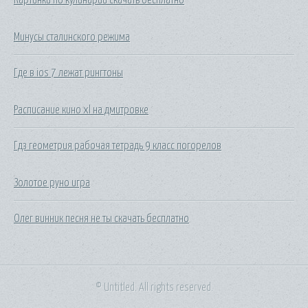
Минусы сталинского режима
Где в ios 7 лежат рингтоны
Расписание кино xl на дмитровке
Гдз геометрия рабочая тетрадь 9 класс погорелов
Золотое руно игра
Олег винник песня не ты скачать бесплатно
© Untitled. All rights reserved.