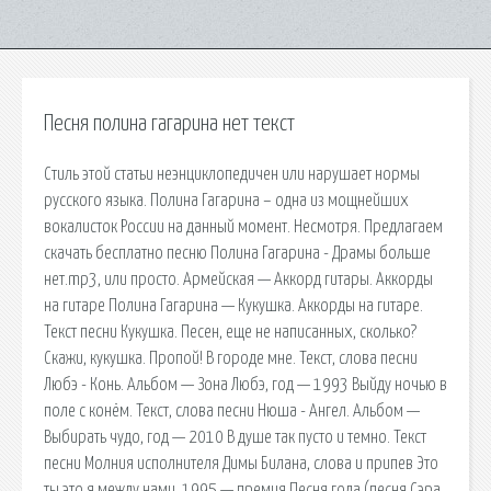
Песня полина гагарина нет текст
Стиль этой статьи неэнциклопедичен или нарушает нормы
русского языка. Полина Гагарина – одна из мощнейших
вокалисток России на данный момент. Несмотря. Предлагаем
скачать бесплатно песню Полина Гагарина - Драмы больше
нет.mp3, или просто. Армейская — Аккорд гитары. Аккорды
на гитаре Полина Гагарина — Кукушка. Аккорды на гитаре.
Текст песни Кукушка. Песен, еще не написанных, сколько?
Скажи, кукушка. Пропой! В городе мне. Текст, слова песни
Любэ - Конь. Альбом — Зона Любэ, год — 1993 Выйду ночью в
поле с конём. Текст, слова песни Нюша - Ангел. Альбом —
Выбирать чудо, год — 2010 В душе так пусто и темно. Текст
песни Молния исполнителя Димы Билана, слова и припев Это
ты это я между нами. 1995 — премия Песня года (песня Сэра