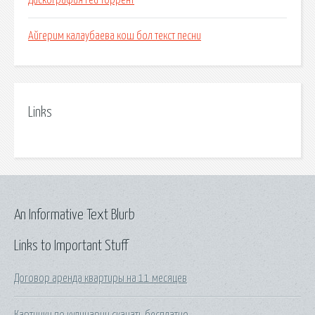
Дискография red торрент
Айгерим калаубаева кош бол текст песни
Links
An Informative Text Blurb
Links to Important Stuff
Договор аренда квартиры на 11 месяцев
Картинки по кулинарии скачать бесплатно