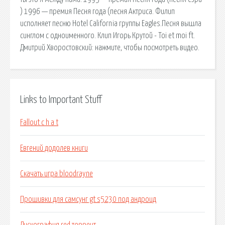
) 1996 — премия Песня года (песня Актриса. Филип
исполняет песню Hotel California группы Eagles.Песня вышла
синглом с одноименного. Клип Игорь Крутой - Toi et moi ft.
Дмитрий Хворостовский: нажмите, чтобы посмотреть видео.
Links to Important Stuff
Fallout c h a t
Евгений додолев книги
Скачать игра bloodrayne
Прошивки для самсунг gt s5230 под андроид