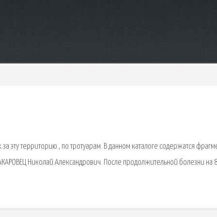
х за эту территорию , по тротуарам. В данном каталоге содержатся фрагм
АКАРОВЕЦ Николай Александрович. После продолжительной болезни на 