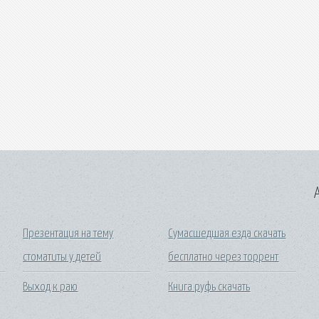
A
Презентация на тему
Сумасшедшая езда скачать
стоматиты у детей
бесплатно через торрент
Выход к раю
Книга руфь скачать