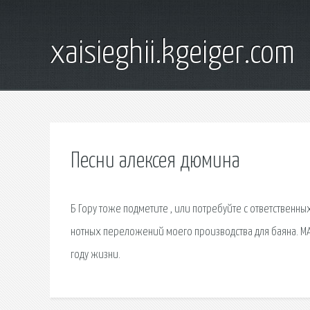
xaisieghii.kgeiger.com
Песни алексея дюмина
Б Гору тоже подметите , или потребуйте с ответственны
нотных переложений моего производства для баяна. М
году жизни.