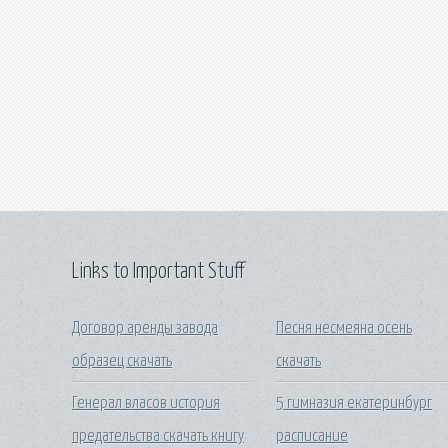
Links to Important Stuff
Договор аренды завода
Песня несмеяна осень
образец скачать
скачать
Генерал власов история
5 гимназия екатеринбург
предательства скачать книгу
расписание