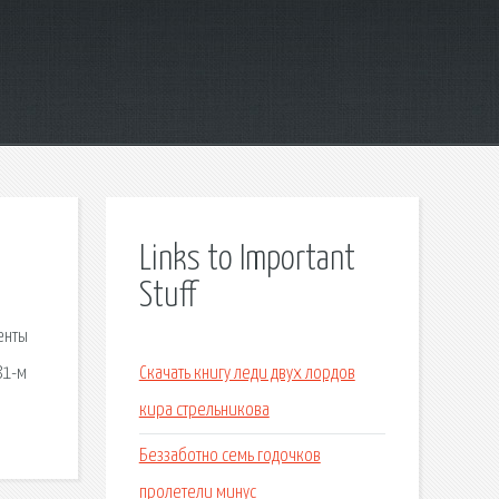
Links to Important
Stuff
енты
81-м
Скачать книгу леди двух лордов
кира стрельникова
Беззаботно семь годочков
пролетели минус