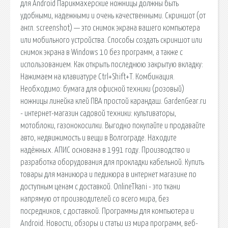
для Android Парикмахерские ножницы должны быть
удобными, надежными и очень качественными. Скриншот (от
англ. screenshot) — это снимок экрана вашего компьютера
или мобильного устройства. Способы создать скриншот или
снимок экрана в Windows 10 без программ, а также с
использованием. Как открыть последнюю закрытую вкладку:
Нажимаем на клавиатуре Ctrl+Shift+T. Комбинация.
Необходимо: бумага для офисной техники (розовый)
ножницы линейка клей ПВА простой карандаш. GardenGear.ru
- интернет-магазин садовой техники: культиваторы,
мотоблоки, газонокосилки. Выгодно покупайте и продавайте
авто, недвижимость и вещи в Волгограде. Находите
надёжных. АПИС основана в 1991 году. Производство и
разработка оборудования для прокладки кабельной. Купить
товары для маникюра и педикюра в интернет магазине по
доступным ценам с доставкой. OnlineTkani - это ткани
напрямую от производителей со всего мира, без
посредников, с доставкой. Программы для компьютера и
Android. Новости, обзоры и статьи из мира программ, веб-