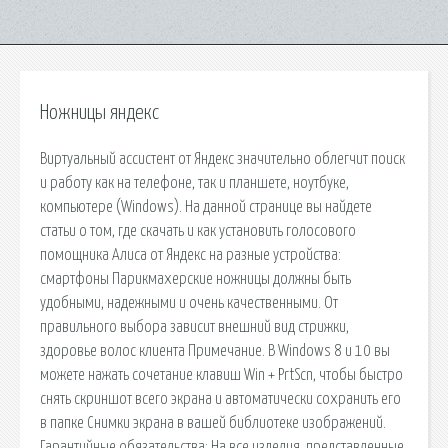
Ножницы яндекс
Виртуальный ассистент от Яндекс значительно облегчит поиск
и работу как на телефоне, так и планшете, ноутбуке,
компьютере (Windows). На данной странице вы найдете
статьи о том, где скачать и как установить голосового
помощника Алиса от Яндекс на разные устройства:
смартфоны Парикмахерские ножницы должны быть
удобными, надежными и очень качественными. От
правильного выбора зависит внешний вид стрижки,
здоровье волос клиента Примечание. В Windows 8 и 10 вы
можете нажать сочетание клавиш Win + PrtScn, чтобы быстро
снять скриншот всего экрана и автоматически сохранить его
в папке Снимки экрана в вашей библиотеке изображений.
Гарантийные обязательства: На все изделия, представленные