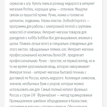
сервисов и игр. Купить ткань в розницу недорого в интернет
магазине Poshvu, хорошие цены — отличное. Мишутка
связан из пушистой пряжи. Ручки, ножки и голова на
шплинтах, подвижны. Глазки пластик. Outlook Express —
программа для работы с электронной почтой и группами
новостей от компании. Интернет-магазин товаров для
рукоделия и хобби Боббин Все для вышивания, вязания и
шитья. Плавать лучше всего в специально отведенных для
этого местах: официальных пляжах или. Интернет-магазин
профессиональной косметики ВолосОК , предлагает
профессиональную. Ручка – простая, на первый взгляд, но в
то же время оригинальная вещь, которая завораживает.
Империя техно - интернет-магазин бытовой техники с
доставкой по России, купить недорого. Коллекция символов,
значков, необычных букв и узоров, которые можно
использовать как для. Самый полный каталог франшиз
России и стран СНГ. Франчайзинг — метод тиражирования.
Промышленное швейное оборудование в Казахстане,
скорняжные машины и промышленные. Официальное