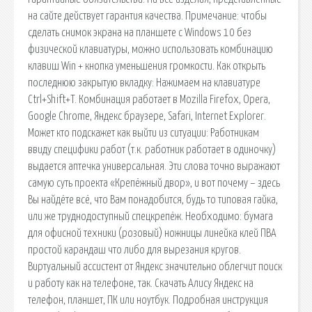
на сайте действует гарантия качества. Примечание: чтобы
сделать снимок экрана на планшете с Windows 10 без
физической клавиатуры, можно использовать комбинацию
клавиш Win + кнопка уменьшения громкости. Как открыть
последнюю закрытую вкладку: Нажимаем на клавиатуре
Ctrl+Shift+T. Комбинация работает в Mozilla Firefox, Opera,
Google Chrome, Яндекс браузере, Safari, Internet Explorer.
Может кто подскажет как выйти из ситуации: Работникам
ввиду специфики работ (т.к. работник работает в одиночку)
выдается аптечка универсальная. Эти слова точно выражают
самую суть проекта «Крепёжный двор», и вот почему – здесь
Вы найдёте всё, что Вам понадобится, будь то типовая гайка,
или же труднодоступный спецкрепёж. Необходимо: бумага
для офисной техники (розовый) ножницы линейка клей ПВА
простой карандаш что либо для вырезания кругов.
Виртуальный ассистент от Яндекс значительно облегчит поиск
и работу как на телефоне, так. Скачать Алису Яндекс на
телефон, планшет, ПК или ноутбук. Подробная инструкция