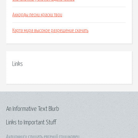
Аккорды песни краски твои
Карта мира высокое разрешение скачать
Links
An Informative Text Blurb
Links to Important Stuff
Аудиокниги слушать евгений гришковец