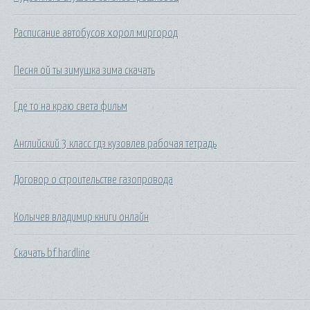
Расписание автобусов хорол миргород
Песня ой ты зимушка зима скачать
Где то на краю света фильм
Английский 3 класс гдз кузовлев рабочая тетрадь
Договор о строительстве газопровода
Колычев владимир книги онлайн
Скачать bf hardline