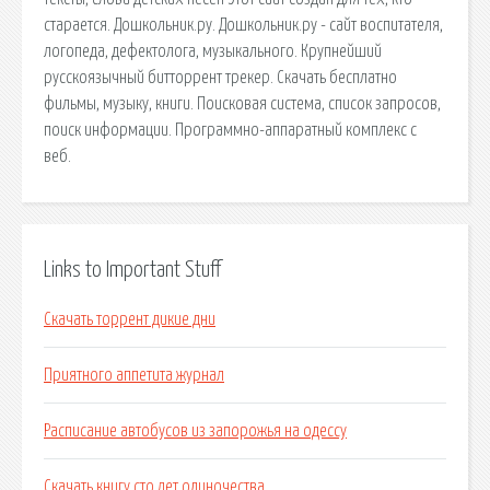
старается. Дошкольник.ру. Дошкольник.ру - сайт воспитателя,
логопеда, дефектолога, музыкального. Крупнейший
русскоязычный битторрент трекер. Скачать бесплатно
фильмы, музыку, книги. Поисковая сиcтема, список запросов,
поиск информации. Программно-аппаратный комплекс с
веб.
Links to Important Stuff
Скачать торрент дикие дни
Приятного аппетита журнал
Расписание автобусов из запорожья на одессу
Скачать книгу сто лет одиночества