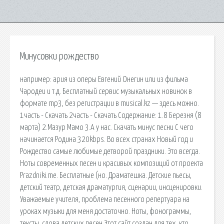
Минусовки рождество
например: ария из оперы Евгений Онегин или из фильма
Чародеи и т.д. Бесплатный сервис музыкальных новинок в
формате mp3, без регистрации в musical.kz — здесь можно.
1часть - Скачать 2часть - Скачать Содержание: 1.8 Березня (8
марта) 2.Мазур Мамо 3.А у нас. Скачать минус песни С чего
начинается Родина 320kbps. Во всех странах Новый год и
Рождество самые любимые детворой праздники. Это всегда.
Ноты современных песен и красивых композиций от проекта
Prazdniki.me. Бесплатные (но. Драматешка. Детские пьесы,
детский театр, детская драматургия, сценарии, инсценировки.
Уважаемые учителя, проблема песенного репертуара на
уроках музыки для меня достаточно. Ноты, фонограммы,
тексты, слова детских песен Этот сайт создан для тех, кто