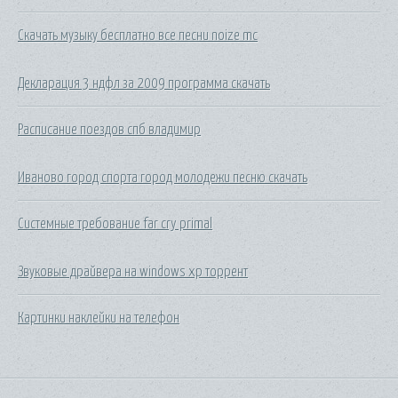
Скачать музыку бесплатно все песни noize mc
Декларация 3 ндфл за 2009 программа скачать
Расписание поездов спб владимир
Иваново город спорта город молодежи песню скачать
Системные требование far cry primal
Звуковые драйвера на windows xp торрент
Картинки наклейки на телефон