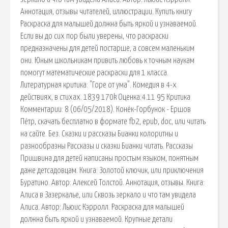
Аннотация, отзывы читателей, иллюстрации. Купить книгу
Раскраска для малышей должна быть яркой и узнаваемой.
Если вы до сих пор были уверены, что раскраски
предназначены для детей постарше, а совсем маленьким
они. Юным школьникам привить любовь к точным наукам
помогут математические раскраски для 1 класса.
Литературная критика: "Горе от ума". Комедия в 4-х
действиях, в стихах. 1839 170k Оценка:4.11 95 Критика
Комментарии: 8 (06/05/2018). Конёк-Горбунок - Ершов
Пётр, скачать бесплатно в формате fb2, epub, doc, или читать
на сайте. Без. Сказки и рассказы Бианки колоритны и
разнообразны Рассказы и сказки Бианки читать. Рассказы
Пришвина для детей написаны простым языком, понятным
даже детсадовцам. Книга: Золотой ключик, или приключения
Буратино. Автор: Алексей Толстой. Аннотация, отзывы. Книга:
Алиса в Зазеркалье, или Сквозь зеркало и что там увидела
Алиса. Автор: Льюис Кэрролл. Раскраска для малышей
должна быть яркой и узнаваемой. Крупные детали