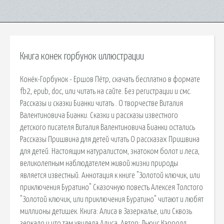
Книга конек горбунок иллюстрации
Конёк-Горбунок - Ершов Пётр, скачать бесплатно в формате
fb2, epub, doc, или читать на сайте. Без регистрации и смс.
Рассказы и сказки Бианки читать . О творчестве Виталия
Валентиновича Бианки. Сказки и рассказы известного
детского писателя Виталия Валентиновича Бианки остались
Рассказы Пришвина для детей читать О рассказах Пришвина
для детей. Настоящим натуралистом, знатоком болот и леса,
великолепным наблюдателем живой жизни природы
является известный. Аннотация к книге "Золотой ключик, или
приключения Буратино" Сказочную повесть Алексея Толстого
"Золотой ключик, или приключения Буратино" читают и любят
миллионы детишек. Книга: Алиса в Зазеркалье, или Сквозь
зеркало и что там увидела Алиса. Автор: Льюис Кэрролл.