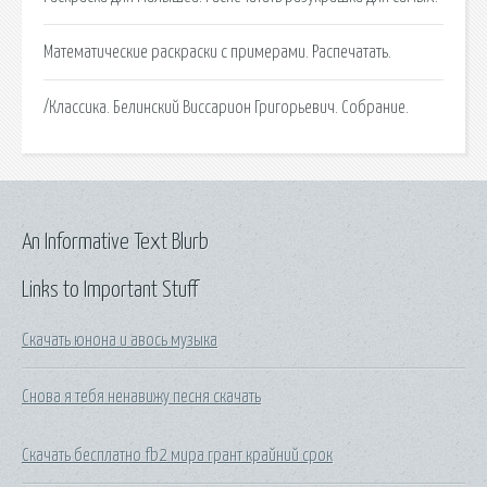
Математические раскраски с примерами. Распечатать.
/Классика. Белинский Виссарион Григорьевич. Собрание.
An Informative Text Blurb
Links to Important Stuff
Скачать юнона и авось музыка
Снова я тебя ненавижу песня скачать
Скачать бесплатно fb2 мира грант крайний срок