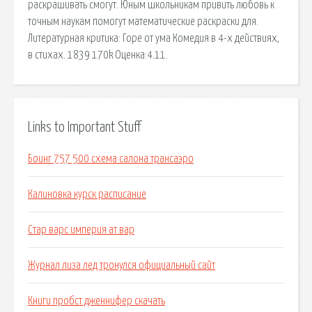
раскрашивать смогут. Юным школьникам привить любовь к
точным наукам помогут математические раскраски для.
Литературная критика: Горе от ума Комедия в 4-х действиях,
в стихах. 1839 170k Оценка:4.11.
Links to Important Stuff
Боинг 757 500 схема салона трансаэро
Калиновка курск расписание
Стар варс империя ат вар
Журнал лиза лед тронулся официальный сайт
Книги пробст дженнифер скачать