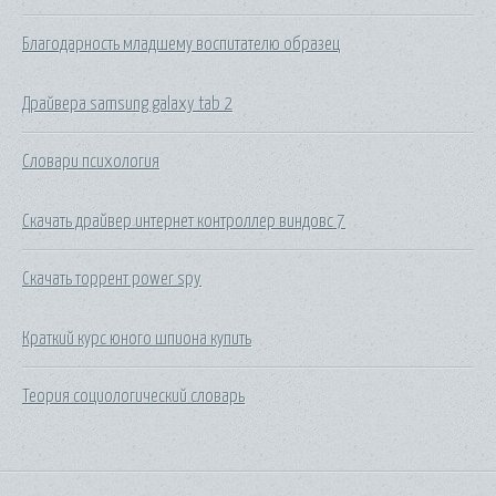
Благодарность младшему воспитателю образец
Драйвера samsung galaxy tab 2
Словари психология
Скачать драйвер интернет контроллер виндовс 7
Скачать торрент power spy
Краткий курс юного шпиона купить
Теория социологический словарь