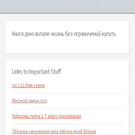
Книга джо витале жизнь без ограничений купить
Links to Important Stuff
Jvc c210hm схема
Врезной замок гост
Реформы петра 1 7 класс презентация
Образец заполнения акта отбора проб бетона