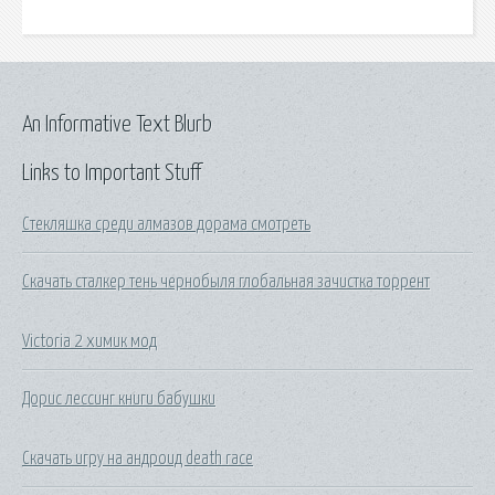
An Informative Text Blurb
Links to Important Stuff
Стекляшка среди алмазов дорама смотреть
Скачать сталкер тень чернобыля глобальная зачистка торрент
Victoria 2 химик мод
Дорис лессинг книги бабушки
Скачать игру на андроид death race