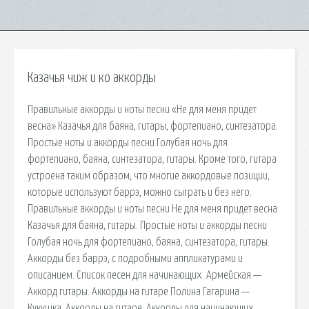
Казачья чиж и ко аккорды
Правильные аккорды и ноты песни «Не для меня придет
весна» Казачья для баяна, гитары, фортепиано, синтезатора.
Простые ноты и аккорды песни Голубая ночь для
фортепиано, баяна, синтезатора, гитары. Кроме того, гитара
устроена таким образом, что многие аккордовые позиции,
которые используют баррэ, можно сыграть и без него.
Правильные аккорды и ноты песни Не для меня придет весна
Казачья для баяна, гитары. Простые ноты и аккорды песни
Голубая ночь для фортепиано, баяна, синтезатора, гитары.
Аккорды без баррэ, с подробными аппликатурами и
описанием. Список песен для начинающих. Армейская —
Аккорд гитары. Аккорды на гитаре Полина Гагарина —
Кукушка. Аккорды на гитаре. Аккорды для начинающих