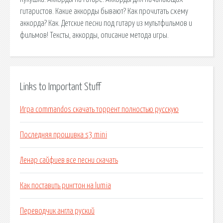
гитаристов. Какие аккорды бывают? Как прочитать схему
аккорда? Как. Детские песни под гитару из мультфильмов и
фильмов! Тексты, аккорды, описание метода игры.
Links to Important Stuff
Игра commandos скачать торрент полностью русскую
Последняя прошивка s3 mini
Ленар сайфиев все песни скачать
Как поставить рингтон на lumia
Переводчик англа руский