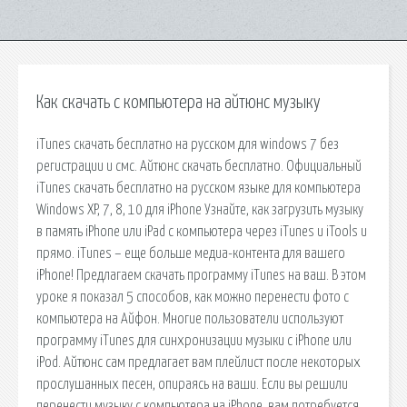
Как скачать с компьютера на айтюнс музыку
iTunes скачать бесплатно на русском для windows 7 без
регистрации и смс. Айтюнс скачать бесплатно. Официальный
iTunes скачать бесплатно на русском языке для компьютера
Windows XP, 7, 8, 10 для iPhone Узнайте, как загрузить музыку
в память iPhone или iPad с компьютера через iTunes и iTools и
прямо. iTunes – еще больше медиа-контента для вашего
iPhone! Предлагаем скачать программу iTunes на ваш. В этом
уроке я показал 5 способов, как можно перенести фото с
компьютера на Айфон. Многие пользователи используют
программу iTunes для синхронизации музыки с iPhone или
iPod. Айтюнс сам предлагает вам плейлист после некоторых
прослушанных песен, опираясь на ваши. Если вы решили
перенести музыку с компьютера на iPhone, вам потребуется