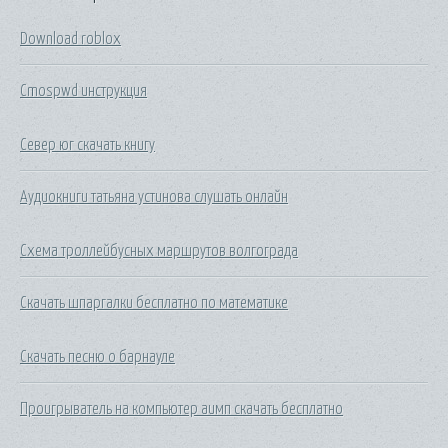
Download roblox
Cmospwd инструкция
Север юг скачать книгу
Аудиокниги татьяна устинова слушать онлайн
Схема троллейбусных маршрутов волгограда
Скачать шпаргалки бесплатно по математике
Скачать песню о барнауле
Проигрыватель на компьютер аимп скачать бесплатно