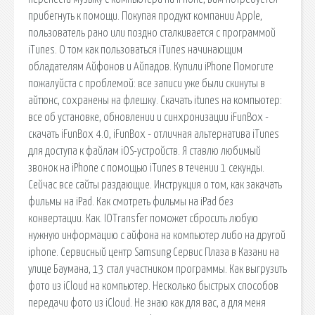
прибегнуть к помощи. Покупая продукт компании Apple,
пользователь рано или поздно сталкивается с программой
iTunes. О том как пользоваться iTunes начинающим
обладателям Айфонов и Айпадов. Купили iPhone Помогите
пожалуйста с проблемой: все записи уже были скинуты в
айтюнс, сохранены на флешку. Скачать itunes на компьютер:
все об установке, обновлении и синхронизации iFunBox -
скачать iFunBox 4.0, iFunBox - отличная альтернатива iTunes
для доступа к файлам iOS-устройств. Я ставлю любимый
звонок на iPhone с помощью iTunes в течении 1 секунды.
Сейчас все сайты раздающие. Инструкция о том, как закачать
фильмы на iPad. Как смотреть фильмы на iPad без
конвертации. Как. IOTransfer поможет сбросить любую
нужную информацию с айфона на компьютер либо на другой
iphone. Сервисный центр Samsung Сервис Плаза в Казани на
улице Баумана, 13 стал участником программы. Как выгрузить
фото из iCloud на компьютер. Несколько быстрых способов
передачи фото из iCloud. Не знаю как для вас, а для меня