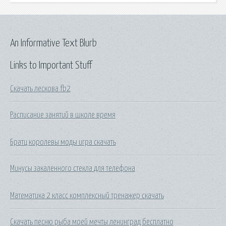
An Informative Text Blurb
Links to Important Stuff
Скачать лескова fb2
Расписание занятий в школе время
Братц королевы моды игра скачать
Минусы закаленного стекла для телефона
Математика 2 класс комплексный тренажер скачать
Скачать песню рыба моей мечты ленинград бесплатно