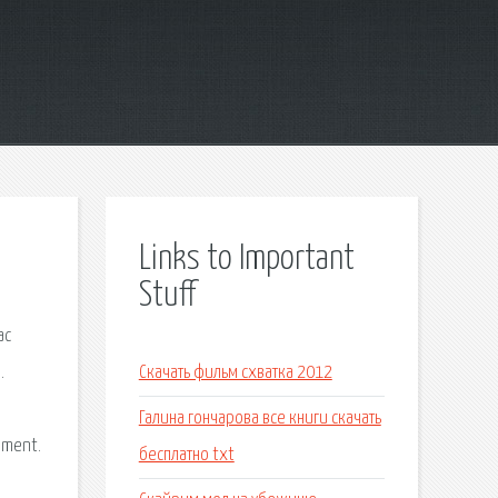
Links to Important
Stuff
ас
.
Скачать фильм схватка 2012
Галина гончарова все книги скачать
ement.
бесплатно txt