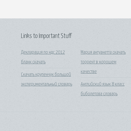
Links to Important Stuff
Декларация по ндс 2012
Мария антуанетта скачать
бланк скачать
торрент в хорошем
качестве
Скачать крупенчук большой
экспериментальный словарь
Английский язык 8 класс
биболетова словарь