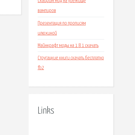
Скайрим мод на убежище
вампиров
Презентация по прописям
илюхиной
Майнкрафт моды на 1 8 1 скачать
Стругацкие книги скачать бесплатно
fb2
Links