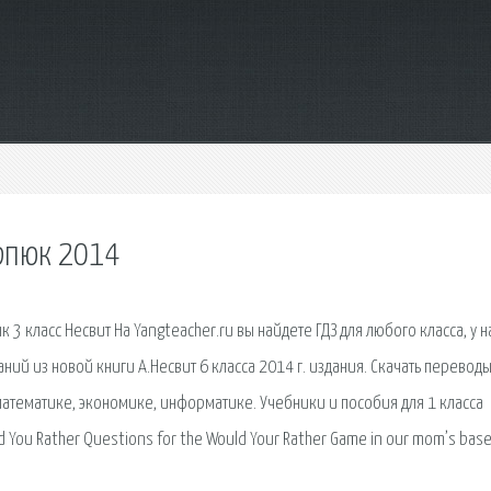
арпюк 2014
к 3 класс Несвит На Yangteacher.ru вы найдете ГДЗ для любого класса, у н
ний из новой книги А.Несвит 6 класса 2014 г. издания. Скачать переводы
математике, экономике, информатике. Учебники и пособия для 1 класса
ld You Rather Questions for the Would Your Rather Game in our mom’s bas