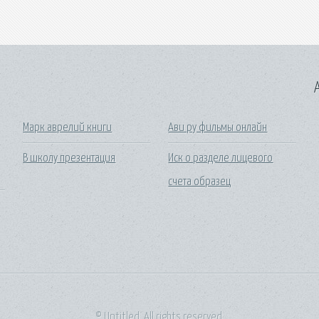
A
Марк аврелий книги
Ави ру фильмы онлайн
В школу презентация
Иск о разделе лицевого
счета образец
© Untitled. All rights reserved.