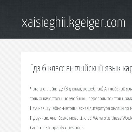
xaisieghii.kgeiger.com
Гдз 6 класс английский язык к
Читати онлайн: ГДЗ (Відповіді, решебник) Английский язы
только качественные учебники. переводы текстов и зада
Научная и учебно-методическая литература онлайн по 
Підручник. Англійська мова. 1 клас. We wrote these Wou
Can’t use Jeopardy questions